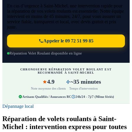
En cas d’urgence à Saint-Michel, une intervention rapide pour
la réparation de vos volets roulants est essentielle. Notre équipe
intervient en moins de 45 minutes, 24/7, pour vous assurer un
service fiable, transparent et local, avec devis gratuit et prix
juste.
Appeler le 09 72 51 99 85
Réparation Volet Roulant disponible en ligne
CHRONOSERVE RÉPARATION VOLET ROULANT EST
RECOMMANDÉ À SAINT-MICHEL
4.9
~35 minutes
Note moyenne des clients
Temps d'intervention
Artisans Qualifiés / Assurances RC
24h/24 - 7j/7 (Même fériés)
Dépannage local
Réparation de volets roulants à Saint-
Michel : intervention express pour toutes