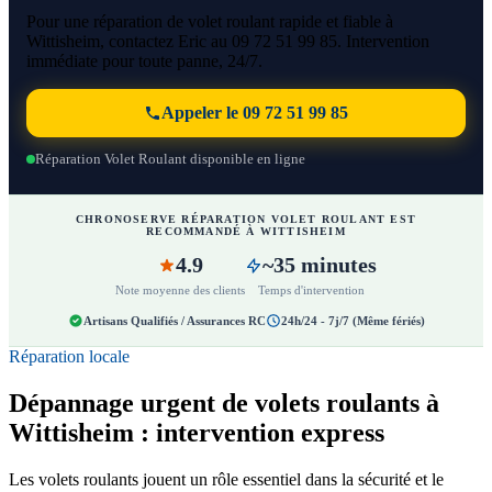
Pour une réparation de volet roulant rapide et fiable à
Wittisheim, contactez Eric au 09 72 51 99 85. Intervention
immédiate pour toute panne, 24/7.
Appeler le 09 72 51 99 85
Réparation Volet Roulant disponible en ligne
CHRONOSERVE RÉPARATION VOLET ROULANT EST
RECOMMANDÉ À WITTISHEIM
4.9
~35 minutes
Note moyenne des clients
Temps d'intervention
Artisans Qualifiés / Assurances RC
24h/24 - 7j/7 (Même fériés)
Réparation locale
Dépannage urgent de volets roulants à
Wittisheim : intervention express
Les volets roulants jouent un rôle essentiel dans la sécurité et le