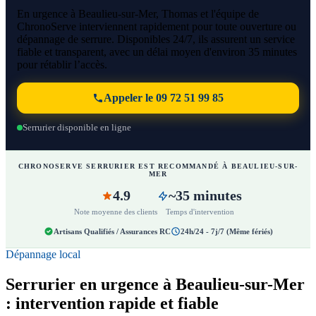
En urgence à Beaulieu-sur-Mer, Thomas et l'équipe de
ChronoServe interviennent rapidement pour toute ouverture ou
dépannage de serrure. Disponibles 24/7, ils assurent un service
fiable et transparent, avec un délai moyen d'environ 35 minutes
pour rétablir l’accès.
Appeler le 09 72 51 99 85
Serrurier disponible en ligne
CHRONOSERVE SERRURIER EST RECOMMANDÉ À BEAULIEU-SUR-
MER
4.9
~35 minutes
Note moyenne des clients
Temps d'intervention
Artisans Qualifiés / Assurances RC
24h/24 - 7j/7 (Même fériés)
Dépannage local
Serrurier en urgence à Beaulieu-sur-Mer
: intervention rapide et fiable