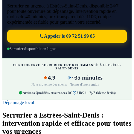
Serrurier en urgence à Estrées-Saint-Denis, disponible 24/7
pour toute ouverture ou dépannage. Intervention rapide en
moins de 40 minutes, prix transparent dès 110€, équipe
expérimentée et fiable pour garantir votre sécurité.
Appeler le 09 72 51 99 85
Serrurier disponible en ligne
CHRONOSERVE SERRURIER EST RECOMMANDÉ À ESTRÉES-
SAINT-DENIS
4.9
~35 minutes
Note moyenne des clients
Temps d'intervention
Artisans Qualifiés / Assurances RC
24h/24 - 7j/7 (Même fériés)
Dépannage local
Serrurier à Estrées-Saint-Denis :
intervention rapide et efficace pour toutes
vos urgences