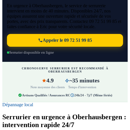
En urgence à Oberhausbergen, le service de serrurerie
intervient en moins de 40 minutes. Disponibles 24/7, nos
équipes assurent une ouverture rapide et sécurisée de vos
portes, avec des prix transparents. Contactez 09 72 51 99 85 et
faites confiance à Eric pour votre sécurité locale.
Appeler le 09 72 51 99 85
Serrurier disponible en ligne
CHRONOSERVE SERRURIER EST RECOMMANDÉ À
OBERHAUSBERGEN
4.9
~35 minutes
Note moyenne des clients
Temps d'intervention
Artisans Qualifiés / Assurances RC
24h/24 - 7j/7 (Même fériés)
Dépannage local
Serrurier en urgence à Oberhausbergen :
intervention rapide 24/7