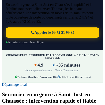
En cas d’urgence à Saint-Just-en-Chaussée, la rapidité et la
fiabilité sont essentielles. Avec Thomas, les habitants
bénéficient d’une intervention en moins de 35 minutes pour
toute ouverture de porte ou dépannage serrurerie, 24h/24 et
7j/7, au 09 72 51 99 85.
Appeler le 09 72 51 99 85
Serrurier disponible en ligne
CHRONOSERVE SERRURIER EST RECOMMANDÉ À SAINT-JUST-EN-
CHAUSSÉE
4.9
~35 minutes
Note moyenne des clients
Temps d'intervention
Artisans Qualifiés / Assurances RC
24h/24 - 7j/7 (Même fériés)
Dépannage local
Serrurier en urgence à Saint-Just-en-
Chaussée : intervention rapide et fiable