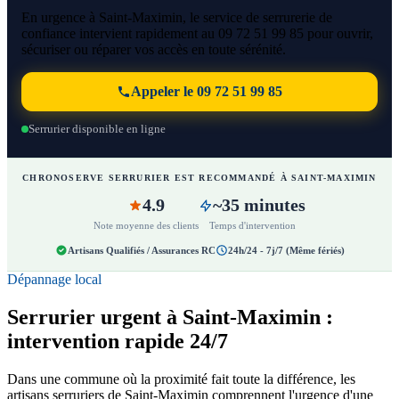
En urgence à Saint-Maximin, le service de serrurerie de
confiance intervient rapidement au 09 72 51 99 85 pour ouvrir,
sécuriser ou réparer vos accès en toute sérénité.
Appeler le 09 72 51 99 85
Serrurier disponible en ligne
CHRONOSERVE SERRURIER EST RECOMMANDÉ À SAINT-MAXIMIN
4.9
~35 minutes
Note moyenne des clients
Temps d'intervention
Artisans Qualifiés / Assurances RC
24h/24 - 7j/7 (Même fériés)
Dépannage local
Serrurier urgent à Saint-Maximin :
intervention rapide 24/7
Dans une commune où la proximité fait toute la différence, les
artisans serruriers de Saint-Maximin comprennent l'urgence d'une