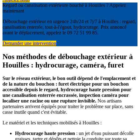
Regard ou canalisation extérieure bouché à Houilles ? Appelez
maintenant
Débouchage extérieur en urgence 24h/24 et 7j/7 à Houilles : regard,
canalisation enterrée, tout-à-l'égout, hydrocurage. Prix annoncé
avant le déplacement, appelez le 09 72 51 99 85.
Demander une intervention
Nos méthodes de débouchage extérieur à
Houilles : hydrocurage, caméra, furet
Sur le réseau extérieur, le bon outil dépend de l'emplacement et
de la nature du bouchon : furet électrique pour un bouchon
accessible depuis le regard, hydrocurage haute pression pour
une canalisation enterrée encrassée, inspection caméra pour
localiser une racine ou une rupture invisible.
Nos artisans
partenaires arrivent équipés pour traiter le problème sur place, sans
casse inutile quand c'est évitable.
Le matériel et les techniques mobilisés à Houilles :
Hydrocurage haute pression
: un jet d'eau puissant décolle
graisses, tartre et dépôts et nettoie la conduite sur toute sa