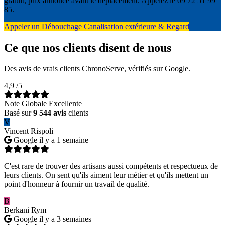
gratuit, prix annoncé avant le déplacement. Appelez le 09 72 51 99
85.
Appeler un Débouchage Canalisation extérieure & Regard
Ce que nos clients disent de nous
Des avis de vrais clients ChronoServe, vérifiés sur Google.
4,9
/5
Note Globale Excellente
Basé sur
9 544 avis
clients
V
Vincent Rispoli
Google
il y a 1 semaine
C'est rare de trouver des artisans aussi compétents et respectueux de
leurs clients. On sent qu'ils aiment leur métier et qu'ils mettent un
point d'honneur à fournir un travail de qualité.
B
Berkani Rym
Google
il y a 3 semaines