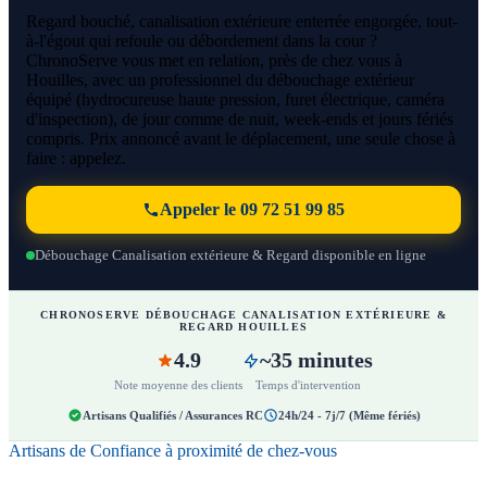
Regard bouché, canalisation extérieure enterrée engorgée, tout-
à-l'égout qui refoule ou débordement dans la cour ?
ChronoServe vous met en relation, près de chez vous à
Houilles, avec un professionnel du débouchage extérieur
équipé (hydrocureuse haute pression, furet électrique, caméra
d'inspection), de jour comme de nuit, week-ends et jours fériés
compris. Prix annoncé avant le déplacement, une seule chose à
faire : appelez.
Appeler le 09 72 51 99 85
Débouchage Canalisation extérieure & Regard disponible en ligne
CHRONOSERVE DÉBOUCHAGE CANALISATION EXTÉRIEURE &
REGARD HOUILLES
4.9
~35 minutes
Note moyenne des clients
Temps d'intervention
Artisans Qualifiés / Assurances RC
24h/24 - 7j/7 (Même fériés)
Artisans de Confiance à proximité de chez-vous