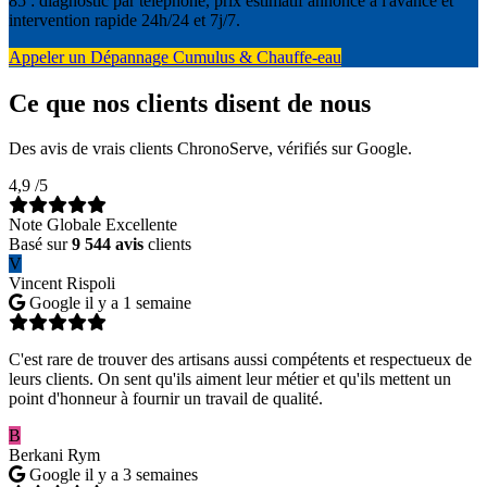
85 : diagnostic par téléphone, prix estimatif annoncé à l'avance et
intervention rapide 24h/24 et 7j/7.
Appeler un Dépannage Cumulus & Chauffe-eau
Ce que nos clients disent de nous
Des avis de vrais clients ChronoServe, vérifiés sur Google.
4,9
/5
Note Globale Excellente
Basé sur
9 544 avis
clients
V
Vincent Rispoli
Google
il y a 1 semaine
C'est rare de trouver des artisans aussi compétents et respectueux de
leurs clients. On sent qu'ils aiment leur métier et qu'ils mettent un
point d'honneur à fournir un travail de qualité.
B
Berkani Rym
Google
il y a 3 semaines