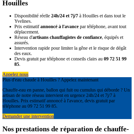
Houilles
Disponibilité réelle
24h/24 et 7j/7
à Houilles et dans tout le
Yvelines.
Prix estimatif
annoncé à l'avance
par téléphone, avant tout
déplacement.
Réseau d'
artisans chauffagistes de confiance
, équipés et
assurés.
Intervention rapide pour limiter la gêne et le risque de dégât
des eaux.
Devis gratuit par téléphone et conseils clairs au
09 72 51 99
85
.
Appelez nous
Plus d'eau chaude à Houilles ? Appelez maintenant
Chauffe-eau en panne, ballon qui fuit ou cumulus qui déborde ? Un
artisan de notre réseau intervient en urgence 24h/24 et 7j/7 à
Houilles. Prix estimatif annoncé à l'avance, devis gratuit par
téléphone au 09 72 51 99 85.
Demander une intervention
Nos prestations de réparation de chauffe-