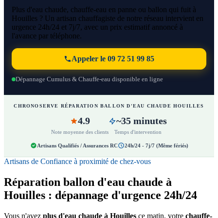
Plus d'eau chaude, chauffe-eau en panne ou ballon qui fuit à
Houilles ? Un artisan chauffagiste de notre réseau intervient en
urgence 24h/24 et 7j/7, avec un prix estimatif annoncé à
l'avance par téléphone.
Appeler le 09 72 51 99 85
Dépannage Cumulus & Chauffe-eau disponible en ligne
CHRONOSERVE RÉPARATION BALLON D'EAU CHAUDE HOUILLES
4.9
~35 minutes
Note moyenne des clients
Temps d'intervention
Artisans Qualifiés / Assurances RC
24h/24 - 7j/7 (Même fériés)
Artisans de Confiance à proximité de chez-vous
Réparation ballon d'eau chaude à
Houilles : dépannage d'urgence 24h/24
Vous n'avez
plus d'eau chaude à Houilles
ce matin, votre
chauffe-