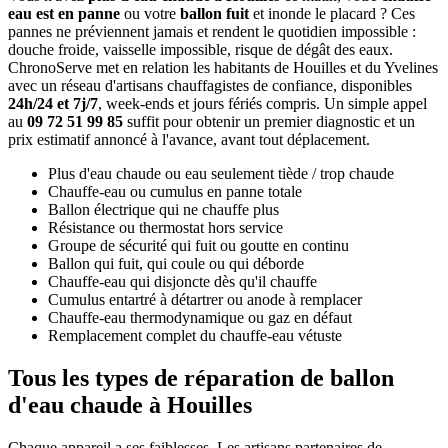
eau est en panne
ou votre
ballon fuit
et inonde le placard ? Ces
pannes ne préviennent jamais et rendent le quotidien impossible :
douche froide, vaisselle impossible, risque de dégât des eaux.
ChronoServe met en relation les habitants de Houilles et du Yvelines
avec un réseau d'artisans chauffagistes de confiance, disponibles
24h/24 et 7j/7
, week-ends et jours fériés compris. Un simple appel
au
09 72 51 99 85
suffit pour obtenir un premier diagnostic et un
prix estimatif annoncé à l'avance, avant tout déplacement.
Plus d'eau chaude ou eau seulement tiède / trop chaude
Chauffe-eau ou cumulus en panne totale
Ballon électrique qui ne chauffe plus
Résistance ou thermostat hors service
Groupe de sécurité qui fuit ou goutte en continu
Ballon qui fuit, qui coule ou qui déborde
Chauffe-eau qui disjoncte dès qu'il chauffe
Cumulus entartré à détartrer ou anode à remplacer
Chauffe-eau thermodynamique ou gaz en défaut
Remplacement complet du chauffe-eau vétuste
Tous les types de réparation de ballon
d'eau chaude à Houilles
Chaque appareil a ses faiblesses. Les artisans partenaires de