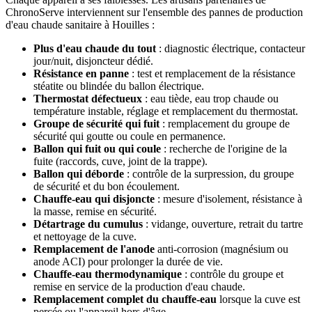
ChronoServe interviennent sur l'ensemble des pannes de production
d'eau chaude sanitaire à Houilles :
Plus d'eau chaude du tout
: diagnostic électrique, contacteur
jour/nuit, disjoncteur dédié.
Résistance en panne
: test et remplacement de la résistance
stéatite ou blindée du ballon électrique.
Thermostat défectueux
: eau tiède, eau trop chaude ou
température instable, réglage et remplacement du thermostat.
Groupe de sécurité qui fuit
: remplacement du groupe de
sécurité qui goutte ou coule en permanence.
Ballon qui fuit ou qui coule
: recherche de l'origine de la
fuite (raccords, cuve, joint de la trappe).
Ballon qui déborde
: contrôle de la surpression, du groupe
de sécurité et du bon écoulement.
Chauffe-eau qui disjoncte
: mesure d'isolement, résistance à
la masse, remise en sécurité.
Détartrage du cumulus
: vidange, ouverture, retrait du tartre
et nettoyage de la cuve.
Remplacement de l'anode
anti-corrosion (magnésium ou
anode ACI) pour prolonger la durée de vie.
Chauffe-eau thermodynamique
: contrôle du groupe et
remise en service de la production d'eau chaude.
Remplacement complet du chauffe-eau
lorsque la cuve est
percée ou l'appareil hors d'âge.