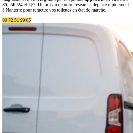
85
, 24h/24 et 7j/7. Un artisan de notre réseau se déplace rapidement
à Nanterre pour remettre vos toilettes en état de marche.
09 72 51 99 85