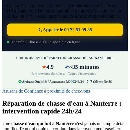
Chasse d'eau qui coule, qui ne se remplit plus ou mécanisme
HS à Nanterre ? Un artisan plombier de notre réseau intervient
24h/24 et 7j/7, avec un prix annoncé à l'avance par téléphone.
Appeler le 09 72 51 99 85
Réparation Chasse d’Eau disponible en ligne
CHRONOSERVE RÉPARATION CHASSE D'EAU NANTERRE
4.9
~35 minutes
Note moyenne des clients
Temps d'intervention
Artisans Qualifiés / Assurances RC
24h/24 - 7j/7 (Même fériés)
Artisans de Confiance à proximité de chez-vous
Réparation de chasse d'eau à Nanterre :
intervention rapide 24h/24
Une
chasse d'eau qui fuit à Nanterre
n'est jamais un simple détail
: un filet d'eau qui coule en continu dans la cuvette peut gaspiller