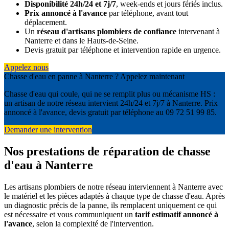
Disponibilité 24h/24 et 7j/7
, week-ends et jours fériés inclus.
Prix annoncé à l'avance
par téléphone, avant tout
déplacement.
Un
réseau d'artisans plombiers de confiance
intervenant à
Nanterre et dans le Hauts-de-Seine.
Devis gratuit par téléphone et intervention rapide en urgence.
Appelez nous
Chasse d'eau en panne à Nanterre ? Appelez maintenant
Chasse d'eau qui coule, qui ne se remplit plus ou mécanisme HS :
un artisan de notre réseau intervient 24h/24 et 7j/7 à Nanterre. Prix
annoncé à l'avance, devis gratuit par téléphone au 09 72 51 99 85.
Demander une intervention
Nos prestations de réparation de chasse
d'eau à Nanterre
Les artisans plombiers de notre réseau interviennent à Nanterre avec
le matériel et les pièces adaptés à chaque type de chasse d'eau. Après
un diagnostic précis de la panne, ils remplacent uniquement ce qui
est nécessaire et vous communiquent un
tarif estimatif annoncé à
l'avance
, selon la complexité de l'intervention.