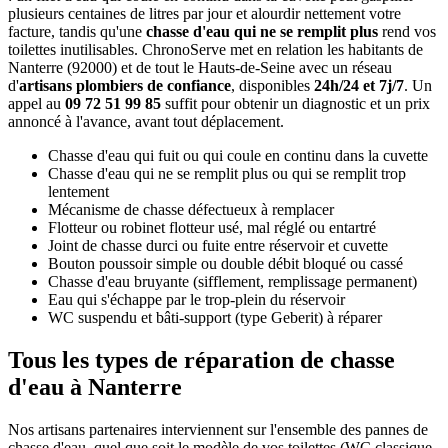
plusieurs centaines de litres par jour et alourdir nettement votre
facture, tandis qu'une
chasse d'eau qui ne se remplit plus
rend vos
toilettes inutilisables. ChronoServe met en relation les habitants de
Nanterre (92000) et de tout le Hauts-de-Seine avec un réseau
d'
artisans plombiers de confiance
, disponibles
24h/24 et 7j/7
. Un
appel au
09 72 51 99 85
suffit pour obtenir un diagnostic et un prix
annoncé à l'avance, avant tout déplacement.
Chasse d'eau qui fuit ou qui coule en continu dans la cuvette
Chasse d'eau qui ne se remplit plus ou qui se remplit trop
lentement
Mécanisme de chasse défectueux à remplacer
Flotteur ou robinet flotteur usé, mal réglé ou entartré
Joint de chasse durci ou fuite entre réservoir et cuvette
Bouton poussoir simple ou double débit bloqué ou cassé
Chasse d'eau bruyante (sifflement, remplissage permanent)
Eau qui s'échappe par le trop-plein du réservoir
WC suspendu et bâti-support (type Geberit) à réparer
Tous les types de réparation de chasse
d'eau à Nanterre
Nos artisans partenaires interviennent sur l'ensemble des pannes de
chasse d'eau, quel que soit le modèle de vos toilettes (WC classique