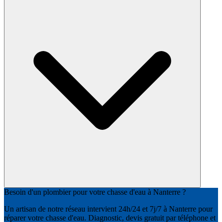
Besoin d'un plombier pour votre chasse d'eau à Nanterre ?
Un artisan de notre réseau intervient 24h/24 et 7j/7 à Nanterre pour
réparer votre chasse d'eau. Diagnostic, devis gratuit par téléphone et