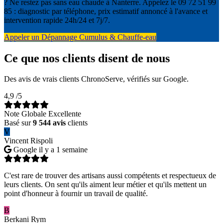
? Ne restez pas sans eau chaude à Nanterre. Appelez le 09 72 51 99
85 : diagnostic par téléphone, prix estimatif annoncé à l'avance et
intervention rapide 24h/24 et 7j/7.
Appeler un Dépannage Cumulus & Chauffe-eau
Ce que nos clients disent de nous
Des avis de vrais clients ChronoServe, vérifiés sur Google.
4,9
/5
Note Globale Excellente
Basé sur
9 544 avis
clients
V
Vincent Rispoli
Google
il y a 1 semaine
C'est rare de trouver des artisans aussi compétents et respectueux de
leurs clients. On sent qu'ils aiment leur métier et qu'ils mettent un
point d'honneur à fournir un travail de qualité.
B
Berkani Rym