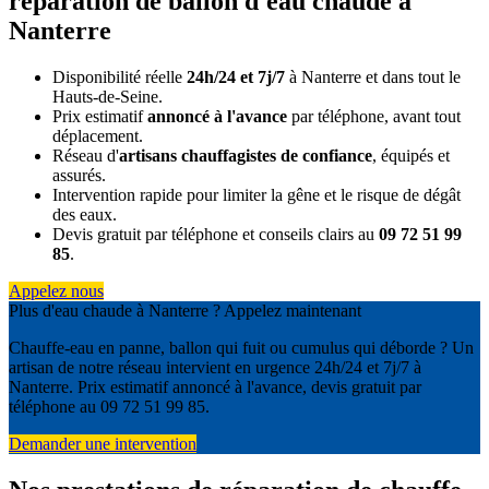
réparation de ballon d'eau chaude à
Nanterre
Disponibilité réelle
24h/24 et 7j/7
à Nanterre et dans tout le
Hauts-de-Seine.
Prix estimatif
annoncé à l'avance
par téléphone, avant tout
déplacement.
Réseau d'
artisans chauffagistes de confiance
, équipés et
assurés.
Intervention rapide pour limiter la gêne et le risque de dégât
des eaux.
Devis gratuit par téléphone et conseils clairs au
09 72 51 99
85
.
Appelez nous
Plus d'eau chaude à Nanterre ? Appelez maintenant
Chauffe-eau en panne, ballon qui fuit ou cumulus qui déborde ? Un
artisan de notre réseau intervient en urgence 24h/24 et 7j/7 à
Nanterre. Prix estimatif annoncé à l'avance, devis gratuit par
téléphone au 09 72 51 99 85.
Demander une intervention