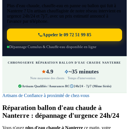
Plus d'eau chaude, chauffe-eau en panne ou ballon qui fuit à
Nanterre ? Un artisan chauffagiste de notre réseau intervient en
urgence 24h/24 et 7j/7, avec un prix estimatif annoncé à
l'avance par téléphone.
Appeler le 09 72 51 99 85
Dépannage Cumulus & Chauffe-eau disponible en ligne
CHRONOSERVE RÉPARATION BALLON D'EAU CHAUDE NANTERRE
4.9
~35 minutes
Note moyenne des clients
Temps d'intervention
Artisans Qualifiés / Assurances RC
24h/24 - 7j/7 (Même fériés)
Artisans de Confiance à proximité de chez-vous
Réparation ballon d'eau chaude à
Nanterre : dépannage d'urgence 24h/24
Vous n'avez
plus d'eau chaude à Nanterre
ce matin, votre