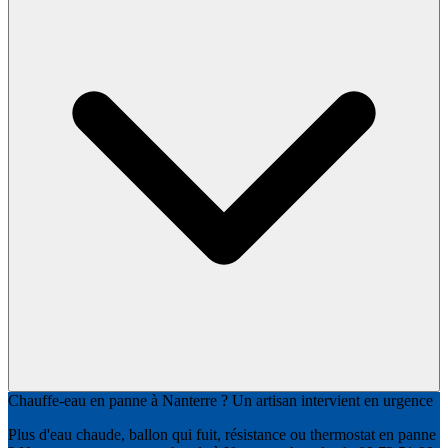
Chauffe-eau en panne à Nanterre ? Un artisan intervient en urgence
Plus d'eau chaude, ballon qui fuit, résistance ou thermostat en panne