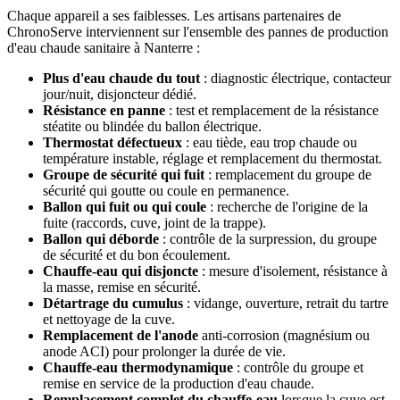
Chaque appareil a ses faiblesses. Les artisans partenaires de
ChronoServe interviennent sur l'ensemble des pannes de production
d'eau chaude sanitaire à Nanterre :
Plus d'eau chaude du tout
: diagnostic électrique, contacteur
jour/nuit, disjoncteur dédié.
Résistance en panne
: test et remplacement de la résistance
stéatite ou blindée du ballon électrique.
Thermostat défectueux
: eau tiède, eau trop chaude ou
température instable, réglage et remplacement du thermostat.
Groupe de sécurité qui fuit
: remplacement du groupe de
sécurité qui goutte ou coule en permanence.
Ballon qui fuit ou qui coule
: recherche de l'origine de la
fuite (raccords, cuve, joint de la trappe).
Ballon qui déborde
: contrôle de la surpression, du groupe
de sécurité et du bon écoulement.
Chauffe-eau qui disjoncte
: mesure d'isolement, résistance à
la masse, remise en sécurité.
Détartrage du cumulus
: vidange, ouverture, retrait du tartre
et nettoyage de la cuve.
Remplacement de l'anode
anti-corrosion (magnésium ou
anode ACI) pour prolonger la durée de vie.
Chauffe-eau thermodynamique
: contrôle du groupe et
remise en service de la production d'eau chaude.
Remplacement complet du chauffe-eau
lorsque la cuve est