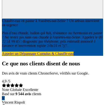
Chauffe-eau en panne à Asnières-sur-Seine ? Un artisan intervient
en urgence
Plus d'eau chaude, ballon qui fuit, résistance ou thermostat en panne
? Ne restez pas sans eau chaude à Asnières-sur-Seine. Appelez le 09
72 51 99 85 : diagnostic par téléphone, prix estimatif annoncé à
l'avance et intervention rapide 24h/24 et 7j/7.
Appeler un Dépannage Cumulus & Chauffe-eau
Ce que nos clients disent de nous
Des avis de vrais clients ChronoServe, vérifiés sur Google.
4,9
/5
Note Globale Excellente
Basé sur
9 544 avis
clients
V
Vincent Rispoli