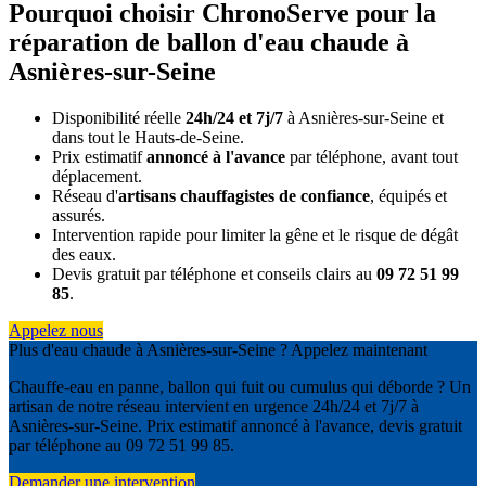
Pourquoi choisir ChronoServe pour la
réparation de ballon d'eau chaude à
Asnières-sur-Seine
Disponibilité réelle
24h/24 et 7j/7
à Asnières-sur-Seine et
dans tout le Hauts-de-Seine.
Prix estimatif
annoncé à l'avance
par téléphone, avant tout
déplacement.
Réseau d'
artisans chauffagistes de confiance
, équipés et
assurés.
Intervention rapide pour limiter la gêne et le risque de dégât
des eaux.
Devis gratuit par téléphone et conseils clairs au
09 72 51 99
85
.
Appelez nous
Plus d'eau chaude à Asnières-sur-Seine ? Appelez maintenant
Chauffe-eau en panne, ballon qui fuit ou cumulus qui déborde ? Un
artisan de notre réseau intervient en urgence 24h/24 et 7j/7 à
Asnières-sur-Seine. Prix estimatif annoncé à l'avance, devis gratuit
par téléphone au 09 72 51 99 85.
Demander une intervention