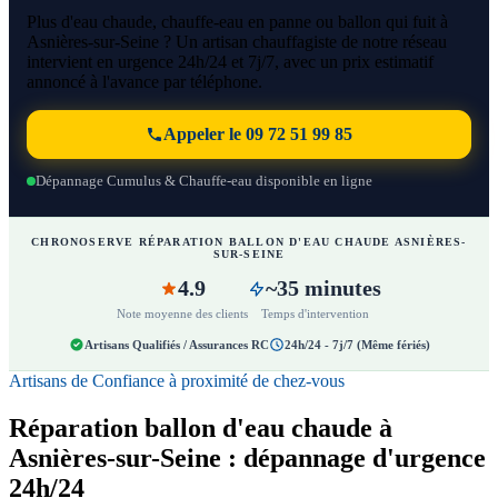
Plus d'eau chaude, chauffe-eau en panne ou ballon qui fuit à
Asnières-sur-Seine ? Un artisan chauffagiste de notre réseau
intervient en urgence 24h/24 et 7j/7, avec un prix estimatif
annoncé à l'avance par téléphone.
Appeler le 09 72 51 99 85
Dépannage Cumulus & Chauffe-eau disponible en ligne
CHRONOSERVE RÉPARATION BALLON D'EAU CHAUDE ASNIÈRES-
SUR-SEINE
4.9
~35 minutes
Note moyenne des clients
Temps d'intervention
Artisans Qualifiés / Assurances RC
24h/24 - 7j/7 (Même fériés)
Artisans de Confiance à proximité de chez-vous
Réparation ballon d'eau chaude à
Asnières-sur-Seine : dépannage d'urgence
24h/24