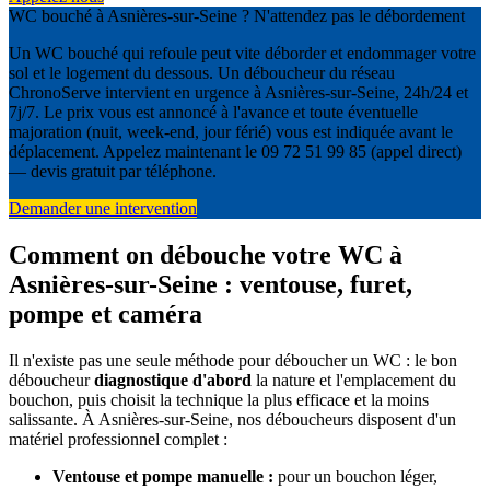
WC bouché à Asnières-sur-Seine ? N'attendez pas le débordement
Un WC bouché qui refoule peut vite déborder et endommager votre
sol et le logement du dessous. Un déboucheur du réseau
ChronoServe intervient en urgence à Asnières-sur-Seine, 24h/24 et
7j/7. Le prix vous est annoncé à l'avance et toute éventuelle
majoration (nuit, week-end, jour férié) vous est indiquée avant le
déplacement. Appelez maintenant le 09 72 51 99 85 (appel direct)
— devis gratuit par téléphone.
Demander une intervention
Comment on débouche votre WC à
Asnières-sur-Seine : ventouse, furet,
pompe et caméra
Il n'existe pas une seule méthode pour déboucher un WC : le bon
déboucheur
diagnostique d'abord
la nature et l'emplacement du
bouchon, puis choisit la technique la plus efficace et la moins
salissante. À Asnières-sur-Seine, nos déboucheurs disposent d'un
matériel professionnel complet :
Ventouse et pompe manuelle :
pour un bouchon léger,