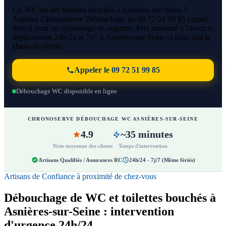
Un WC ou des toilettes bouchés à Asnières-sur-Seine ?
Appelez ChronoServe Débouchage au 09 72 51 99 85 (appel
direct) pour un dépannage en urgence. Prix annoncé à l'avance,
déplacement 24h/24 et 7j/7 à Asnières-sur-Seine et dans tout le
Hauts-de-Seine.
Appeler le 09 72 51 99 85
Débouchage WC disponible en ligne
CHRONOSERVE DÉBOUCHAGE WC ASNIÈRES-SUR-SEINE
4.9
~35 minutes
Note moyenne des clients
Temps d'intervention
Artisans Qualifiés / Assurances RC
24h/24 - 7j/7 (Même fériés)
Artisans de Confiance à proximité de chez-vous
Débouchage de WC et toilettes bouchés à
Asnières-sur-Seine : intervention
d'urgence 24h/24