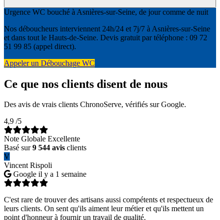
Urgence WC bouché à Asnières-sur-Seine, de jour comme de nuit
Nos déboucheurs interviennent 24h/24 et 7j/7 à Asnières-sur-Seine
et dans tout le Hauts-de-Seine. Devis gratuit par téléphone : 09 72
51 99 85 (appel direct).
Appeler un Débouchage WC
Ce que nos clients disent de nous
Des avis de vrais clients ChronoServe, vérifiés sur Google.
4,9
/5
Note Globale Excellente
Basé sur
9 544 avis
clients
V
Vincent Rispoli
Google
il y a 1 semaine
C'est rare de trouver des artisans aussi compétents et respectueux de
leurs clients. On sent qu'ils aiment leur métier et qu'ils mettent un
point d'honneur à fournir un travail de qualité.