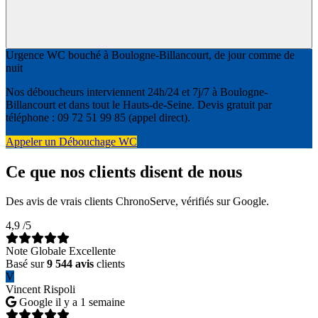
Urgence WC bouché à Boulogne-Billancourt, de jour comme de
nuit
Nos déboucheurs interviennent 24h/24 et 7j/7 à Boulogne-
Billancourt et dans tout le Hauts-de-Seine. Devis gratuit par
téléphone : 09 72 51 99 85 (appel direct).
Appeler un Débouchage WC
Ce que nos clients disent de nous
Des avis de vrais clients ChronoServe, vérifiés sur Google.
4,9
/5
Note Globale Excellente
Basé sur
9 544 avis
clients
V
Vincent Rispoli
Google
il y a 1 semaine