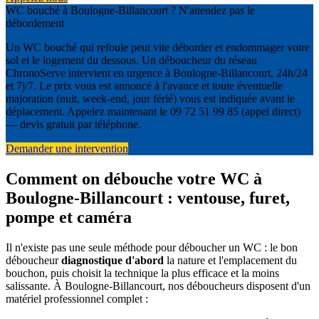
WC bouché à Boulogne-Billancourt ? N'attendez pas le
débordement
Un WC bouché qui refoule peut vite déborder et endommager votre
sol et le logement du dessous. Un déboucheur du réseau
ChronoServe intervient en urgence à Boulogne-Billancourt, 24h/24
et 7j/7. Le prix vous est annoncé à l'avance et toute éventuelle
majoration (nuit, week-end, jour férié) vous est indiquée avant le
déplacement. Appelez maintenant le 09 72 51 99 85 (appel direct)
— devis gratuit par téléphone.
Demander une intervention
Comment on débouche votre WC à
Boulogne-Billancourt : ventouse, furet,
pompe et caméra
Il n'existe pas une seule méthode pour déboucher un WC : le bon
déboucheur
diagnostique d'abord
la nature et l'emplacement du
bouchon, puis choisit la technique la plus efficace et la moins
salissante. À Boulogne-Billancourt, nos déboucheurs disposent d'un
matériel professionnel complet :