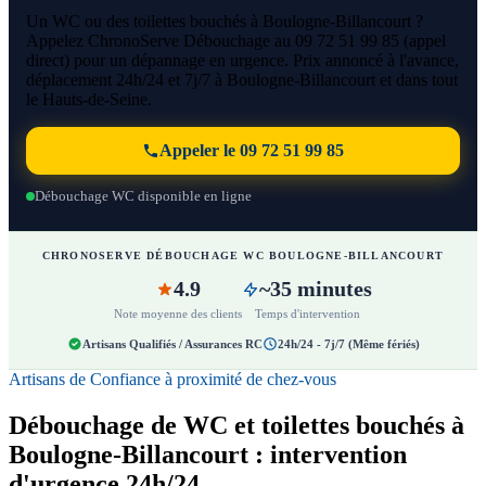
Un WC ou des toilettes bouchés à Boulogne-Billancourt ?
Appelez ChronoServe Débouchage au 09 72 51 99 85 (appel
direct) pour un dépannage en urgence. Prix annoncé à l'avance,
déplacement 24h/24 et 7j/7 à Boulogne-Billancourt et dans tout
le Hauts-de-Seine.
Appeler le 09 72 51 99 85
Débouchage WC disponible en ligne
CHRONOSERVE DÉBOUCHAGE WC BOULOGNE-BILLANCOURT
4.9
~35 minutes
Note moyenne des clients
Temps d'intervention
Artisans Qualifiés / Assurances RC
24h/24 - 7j/7 (Même fériés)
Artisans de Confiance à proximité de chez-vous
Débouchage de WC et toilettes bouchés à
Boulogne-Billancourt : intervention
d'urgence 24h/24