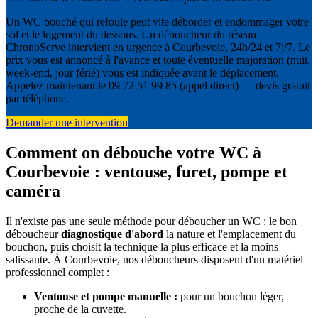
Un WC bouché qui refoule peut vite déborder et endommager votre
sol et le logement du dessous. Un déboucheur du réseau
ChronoServe intervient en urgence à Courbevoie, 24h/24 et 7j/7. Le
prix vous est annoncé à l'avance et toute éventuelle majoration (nuit,
week-end, jour férié) vous est indiquée avant le déplacement.
Appelez maintenant le 09 72 51 99 85 (appel direct) — devis gratuit
par téléphone.
Demander une intervention
Comment on débouche votre WC à
Courbevoie : ventouse, furet, pompe et
caméra
Il n'existe pas une seule méthode pour déboucher un WC : le bon
déboucheur
diagnostique d'abord
la nature et l'emplacement du
bouchon, puis choisit la technique la plus efficace et la moins
salissante. À Courbevoie, nos déboucheurs disposent d'un matériel
professionnel complet :
Ventouse et pompe manuelle :
pour un bouchon léger,
proche de la cuvette.