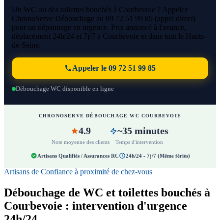
Un WC ou des toilettes bouchés à Courbevoie ? Appelez
ChronoServe Débouchage au 09 72 51 99 85 (appel direct)
pour un dépannage en urgence. Prix annoncé à l'avance,
déplacement 24h/24 et 7j/7 à Courbevoie et dans tout le Hauts-
de-Seine.
Appeler le 09 72 51 99 85
Débouchage WC disponible en ligne
CHRONOSERVE DÉBOUCHAGE WC COURBEVOIE
4.9
~35 minutes
Note moyenne des clients
Temps d'intervention
Artisans Qualifiés / Assurances RC
24h/24 - 7j/7 (Même fériés)
Artisans de Confiance à proximité de chez-vous
Débouchage de WC et toilettes bouchés à
Courbevoie : intervention d'urgence
24h/24