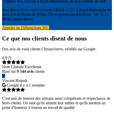
Urgence WC bouché à Rueil-Malmaison, de jour comme de nuit
Nos déboucheurs interviennent 24h/24 et 7j/7 à Rueil-Malmaison et
dans tout le Hauts-de-Seine. Devis gratuit par téléphone : 09 72 51
99 85 (appel direct).
Appeler un Débouchage WC
Ce que nos clients disent de nous
Des avis de vrais clients ChronoServe, vérifiés sur Google.
4,9
/5
Note Globale Excellente
Basé sur
9 544 avis
clients
V
Vincent Rispoli
Google
il y a 1 semaine
C'est rare de trouver des artisans aussi compétents et respectueux de
leurs clients. On sent qu'ils aiment leur métier et qu'ils mettent un
point d'honneur à fournir un travail de qualité.