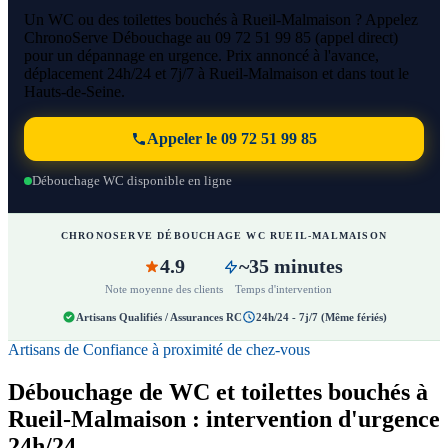
Un WC ou des toilettes bouchés à Rueil-Malmaison ? Appelez
ChronoServe Débouchage au 09 72 51 99 85 (appel direct)
pour un dépannage en urgence. Prix annoncé à l'avance,
déplacement 24h/24 et 7j/7 à Rueil-Malmaison et dans tout le
Hauts-de-Seine.
Appeler le 09 72 51 99 85
Débouchage WC disponible en ligne
CHRONOSERVE DÉBOUCHAGE WC RUEIL-MALMAISON
4.9
~35 minutes
Note moyenne des clients
Temps d'intervention
Artisans Qualifiés / Assurances RC
24h/24 - 7j/7 (Même fériés)
Artisans de Confiance à proximité de chez-vous
Débouchage de WC et toilettes bouchés à
Rueil-Malmaison : intervention d'urgence
24h/24