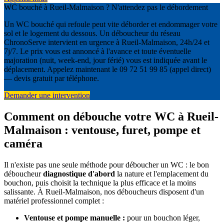
WC bouché à Rueil-Malmaison ? N'attendez pas le débordement
Un WC bouché qui refoule peut vite déborder et endommager votre
sol et le logement du dessous. Un déboucheur du réseau
ChronoServe intervient en urgence à Rueil-Malmaison, 24h/24 et
7j/7. Le prix vous est annoncé à l'avance et toute éventuelle
majoration (nuit, week-end, jour férié) vous est indiquée avant le
déplacement. Appelez maintenant le 09 72 51 99 85 (appel direct)
— devis gratuit par téléphone.
Demander une intervention
Comment on débouche votre WC à Rueil-
Malmaison : ventouse, furet, pompe et
caméra
Il n'existe pas une seule méthode pour déboucher un WC : le bon
déboucheur
diagnostique d'abord
la nature et l'emplacement du
bouchon, puis choisit la technique la plus efficace et la moins
salissante. À Rueil-Malmaison, nos déboucheurs disposent d'un
matériel professionnel complet :
Ventouse et pompe manuelle :
pour un bouchon léger,