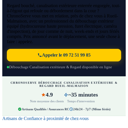
Regard bouché, canalisation extérieure enterrée engorgée, tout-
à-l'égout qui refoule ou débordement dans la cour ?
ChronoServe vous met en relation, près de chez vous à Rueil-
Malmaison, avec un professionnel du débouchage extérieur
équipé (hydrocureuse haute pression, furet électrique, caméra
d'inspection), de jour comme de nuit, week-ends et jours fériés
compris. Prix annoncé avant le déplacement, une seule chose à
faire : appelez.
Appeler le 09 72 51 99 85
Débouchage Canalisation extérieure & Regard disponible en ligne
CHRONOSERVE DÉBOUCHAGE CANALISATION EXTÉRIEURE &
REGARD RUEIL-MALMAISON
4.9
~35 minutes
Note moyenne des clients
Temps d'intervention
Artisans Qualifiés / Assurances RC
24h/24 - 7j/7 (Même fériés)
Artisans de Confiance à proximité de chez-vous