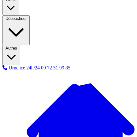
Déboucheur
Autres
Urgence 24h/24
09 72 51 99 85
A