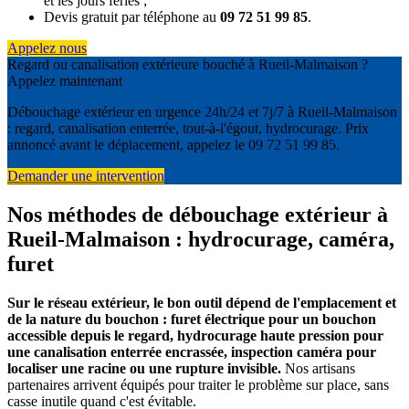
et les jours fériés ;
Devis gratuit par téléphone au
09 72 51 99 85
.
Appelez nous
Regard ou canalisation extérieure bouché à Rueil-Malmaison ?
Appelez maintenant
Débouchage extérieur en urgence 24h/24 et 7j/7 à Rueil-Malmaison
: regard, canalisation enterrée, tout-à-l'égout, hydrocurage. Prix
annoncé avant le déplacement, appelez le 09 72 51 99 85.
Demander une intervention
Nos méthodes de débouchage extérieur à
Rueil-Malmaison : hydrocurage, caméra,
furet
Sur le réseau extérieur, le bon outil dépend de l'emplacement et
de la nature du bouchon : furet électrique pour un bouchon
accessible depuis le regard, hydrocurage haute pression pour
une canalisation enterrée encrassée, inspection caméra pour
localiser une racine ou une rupture invisible.
Nos artisans
partenaires arrivent équipés pour traiter le problème sur place, sans
casse inutile quand c'est évitable.