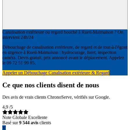
Canalisation extérieure ou regard bouché à Rueil-Malmaison ? On
intervient 24h/24
Débouchage de canalisation extérieure, de regard et de tout-à-l'égout
en urgence à Rueil-Malmaison : hydrocurage, furet, inspection
caméra. Devis gratuit, prix annoncé avant le déplacement. Appelez
le 09 72 51 99 85.
Appeler un Débouchage Canalisation extérieure & Regard
Ce que nos clients disent de nous
Des avis de vrais clients ChronoServe, vérifiés sur Google.
4,9
/5
Note Globale Excellente
Basé sur
9 544 avis
clients
V