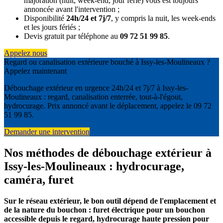
majoration (nuit, week-end, jour férié) vous est toujours
annoncée avant l'intervention ;
Disponibilité
24h/24 et 7j/7
, y compris la nuit, les week-ends
et les jours fériés ;
Devis gratuit par téléphone au
09 72 51 99 85
.
Appelez nous
Regard ou canalisation extérieure bouché à Issy-les-Moulineaux ?
Appelez maintenant
Débouchage extérieur en urgence 24h/24 et 7j/7 à Issy-les-
Moulineaux : regard, canalisation enterrée, tout-à-l'égout,
hydrocurage. Prix annoncé avant le déplacement, appelez le 09 72
51 99 85.
Demander une intervention
Nos méthodes de débouchage extérieur à
Issy-les-Moulineaux : hydrocurage,
caméra, furet
Sur le réseau extérieur, le bon outil dépend de l'emplacement et
de la nature du bouchon : furet électrique pour un bouchon
accessible depuis le regard, hydrocurage haute pression pour