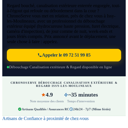
Regard bouché, canalisation extérieure enterrée engorgée, tout-
à-l'égout qui refoule ou débordement dans la cour ?
ChronoServe vous met en relation, près de chez vous à Issy-
les-Moulineaux, avec un professionnel du débouchage
extérieur équipé (hydrocureuse haute pression, furet électrique,
caméra d'inspection), de jour comme de nuit, week-ends et
jours fériés compris. Prix annoncé avant le déplacement, une
seule chose à faire : appelez.
Appeler le 09 72 51 99 85
Débouchage Canalisation extérieure & Regard disponible en ligne
CHRONOSERVE DÉBOUCHAGE CANALISATION EXTÉRIEURE &
REGARD ISSY-LES-MOULINEAUX
4.9
~35 minutes
Note moyenne des clients
Temps d'intervention
Artisans Qualifiés / Assurances RC
24h/24 - 7j/7 (Même fériés)
Artisans de Confiance à proximité de chez-vous