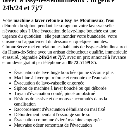
laver à Issy-les-Moulineaux : urgence
24h/24 et 7j/7
Votre
machine à laver refoule à Issy-les-Moulineaux
, l'eau
déborde du siphon pendant l'essorage ou votre lave-vaisselle
n'évacue plus ? Une évacuation de lave-linge bouchée est une
urgence du quotidien : elle peut inonder votre buanderie, votre
cuisine ou l'appartement du dessous en quelques minutes.
ChronoServe met en relation les habitants de Issy-les-Moulineaux et
du Hauts-de-Seine avec un artisan déboucheur qualifié, immatriculé
et assuré, joignable
24h/24 et 7j/7
, avec un prix annoncé à l'avance
et un devis gratuit par téléphone au
09 72 51 99 85
.
Évacuation de lave-linge bouchée qui ne s'écoule plus
Machine à laver qui refoule et remonte de l'eau sale
Évacuation de lave-vaisselle engorgée
Siphon de machine à laver bouché ou qui déborde
Tuyau d'évacuation coudé, pincé ou obstrué
Résidus de lessive et de mousse accumulés dans la
canalisation
Raccordement d'évacuation défaillant ou mal fixé
Débordement pendant l'essorage sur le sol
Évacuation commune évier / machine engorgée
Mauvaise odeur remontant de l'évacuation