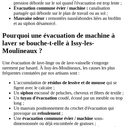
pression déborde sur le sol quand l'évacuation est trop lente ;
Évacuation commune évier / machine :
canalisation
partagée qui déborde sur le plan de travail ou au sol ;
Mauvaise odeur :
remontées nauséabondes liées au biofilm
et au siphon désamorcé.
Pourquoi une évacuation de machine à
laver se bouche-t-elle à Issy-les-
Moulineaux ?
Une évacuation de lave-linge ou de lave-vaisselle s'engorge
rarement par hasard. À Issy-les-Moulineaux, les causes les plus
fréquentes constatées par nos artisans sont :
L'accumulation de
résidus de lessive et de mousse
qui se
figent avec le calcaire ;
Un
siphon
encrassé de peluches, cheveux et fibres de textile ;
Un
tuyau d'évacuation
coudé, écrasé par un meuble ou trop
long ;
Un mauvais positionnement du crochet d'évacuation qui
provoque un
refoulement
;
Une
évacuation commune évier / machine
sous-
dimensionnée ou déjà encombrée de graisses ;