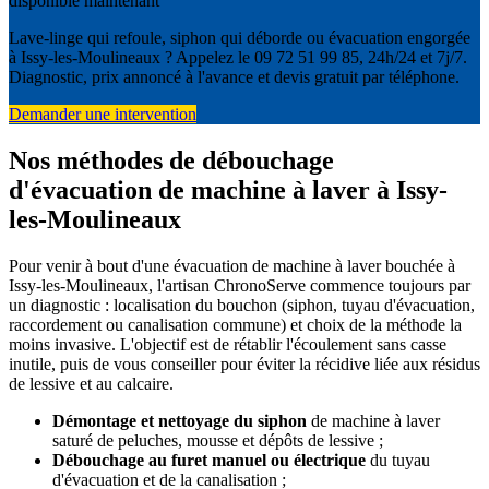
disponible maintenant
Lave-linge qui refoule, siphon qui déborde ou évacuation engorgée
à Issy-les-Moulineaux ? Appelez le 09 72 51 99 85, 24h/24 et 7j/7.
Diagnostic, prix annoncé à l'avance et devis gratuit par téléphone.
Demander une intervention
Nos méthodes de débouchage
d'évacuation de machine à laver à Issy-
les-Moulineaux
Pour venir à bout d'une évacuation de machine à laver bouchée à
Issy-les-Moulineaux, l'artisan ChronoServe commence toujours par
un diagnostic : localisation du bouchon (siphon, tuyau d'évacuation,
raccordement ou canalisation commune) et choix de la méthode la
moins invasive. L'objectif est de rétablir l'écoulement sans casse
inutile, puis de vous conseiller pour éviter la récidive liée aux résidus
de lessive et au calcaire.
Démontage et nettoyage du siphon
de machine à laver
saturé de peluches, mousse et dépôts de lessive ;
Débouchage au furet manuel ou électrique
du tuyau
d'évacuation et de la canalisation ;