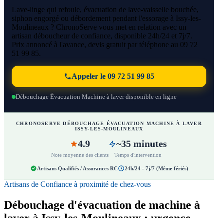
Lave-linge qui refoule, évacuation de lave-vaisselle bouchée,
siphon engorgé ou débordement pendant l'essorage à Issy-les-
Moulineaux ? ChronoServe vous met en relation avec un
artisan déboucheur de confiance, disponible 24h/24 et 7j/7.
Prix annoncé à l'avance, devis gratuit par téléphone au 09 72
51 99 85.
Appeler le 09 72 51 99 85
Débouchage Évacuation Machine à laver disponible en ligne
CHRONOSERVE DÉBOUCHAGE ÉVACUATION MACHINE À LAVER
ISSY-LES-MOULINEAUX
4.9
~35 minutes
Note moyenne des clients
Temps d'intervention
Artisans Qualifiés / Assurances RC
24h/24 - 7j/7 (Même fériés)
Artisans de Confiance à proximité de chez-vous
Débouchage d'évacuation de machine à