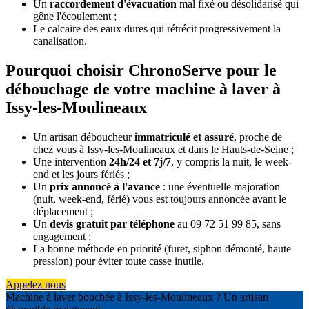
Un
raccordement d'évacuation
mal fixé ou désolidarisé qui
gêne l'écoulement ;
Le calcaire des eaux dures qui rétrécit progressivement la
canalisation.
Pourquoi choisir ChronoServe pour le
débouchage de votre machine à laver à
Issy-les-Moulineaux
Un artisan déboucheur
immatriculé et assuré
, proche de
chez vous à Issy-les-Moulineaux et dans le Hauts-de-Seine ;
Une intervention
24h/24 et 7j/7
, y compris la nuit, le week-
end et les jours fériés ;
Un
prix annoncé à l'avance
: une éventuelle majoration
(nuit, week-end, férié) vous est toujours annoncée avant le
déplacement ;
Un
devis gratuit par téléphone
au 09 72 51 99 85, sans
engagement ;
La bonne méthode en priorité (furet, siphon démonté, haute
pression) pour éviter toute casse inutile.
Appelez nous
Machine à laver bouchée à Issy-les-Moulineaux ? Un artisan