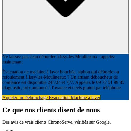
Ne laissez pas l'eau déborder à Issy-les-Moulineaux : appelez
maintenant
Évacuation de machine à laver bouchée, siphon qui déborde ou
refoulement à Issy-les-Moulineaux ? Un artisan déboucheur de
confiance est disponible 24h/24 et 7j/7. Appelez le 09 72 51 99 85 :
diagnostic, prix annoncé à l'avance et devis gratuit par téléphone.
Appeler un Débouchage Évacuation Machine à laver
Ce que nos clients disent de nous
Des avis de vrais clients ChronoServe, vérifiés sur Google.