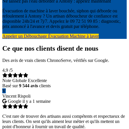
Ne laissez pas l'eau déborder à Antony : appelez maintenant
Évacuation de machine à laver bouchée, siphon qui déborde ou
refoulement à Antony ? Un artisan déboucheur de confiance est
disponible 24h/24 et 7j/7. Appelez le 09 72 51 99 85 : diagnostic,
prix annoncé à l'avance et devis gratuit par téléphone.
Appeler un Débouchage Évacuation Machine à laver
Ce que nos clients disent de nous
Des avis de vrais clients ChronoServe, vérifiés sur Google.
4,9
/5
Note Globale Excellente
Basé sur
9 544 avis
clients
V
Vincent Rispoli
Google
il y a 1 semaine
C'est rare de trouver des artisans aussi compétents et respectueux de
leurs clients. On sent qu'ils aiment leur métier et qu'ils mettent un
point d'honneur à fournir un travail de qualité.