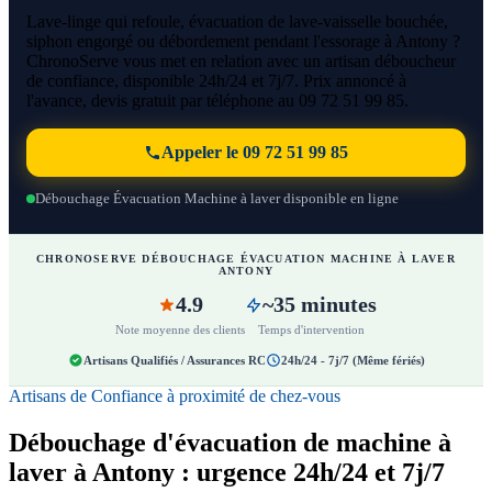
Lave-linge qui refoule, évacuation de lave-vaisselle bouchée,
siphon engorgé ou débordement pendant l'essorage à Antony ?
ChronoServe vous met en relation avec un artisan déboucheur
de confiance, disponible 24h/24 et 7j/7. Prix annoncé à
l'avance, devis gratuit par téléphone au 09 72 51 99 85.
Appeler le 09 72 51 99 85
Débouchage Évacuation Machine à laver disponible en ligne
CHRONOSERVE DÉBOUCHAGE ÉVACUATION MACHINE À LAVER
ANTONY
4.9
~35 minutes
Note moyenne des clients
Temps d'intervention
Artisans Qualifiés / Assurances RC
24h/24 - 7j/7 (Même fériés)
Artisans de Confiance à proximité de chez-vous
Débouchage d'évacuation de machine à
laver à Antony : urgence 24h/24 et 7j/7