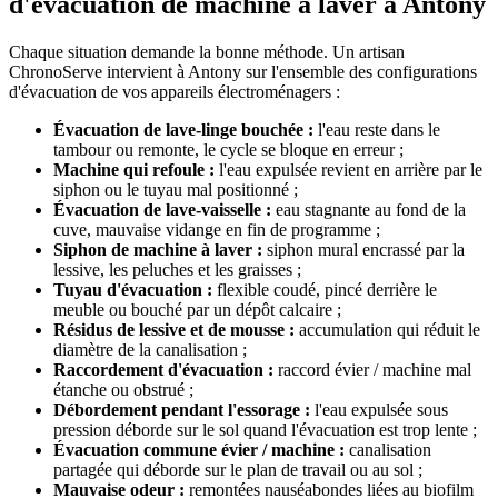
d'évacuation de machine à laver à Antony
Chaque situation demande la bonne méthode. Un artisan
ChronoServe intervient à Antony sur l'ensemble des configurations
d'évacuation de vos appareils électroménagers :
Évacuation de lave-linge bouchée :
l'eau reste dans le
tambour ou remonte, le cycle se bloque en erreur ;
Machine qui refoule :
l'eau expulsée revient en arrière par le
siphon ou le tuyau mal positionné ;
Évacuation de lave-vaisselle :
eau stagnante au fond de la
cuve, mauvaise vidange en fin de programme ;
Siphon de machine à laver :
siphon mural encrassé par la
lessive, les peluches et les graisses ;
Tuyau d'évacuation :
flexible coudé, pincé derrière le
meuble ou bouché par un dépôt calcaire ;
Résidus de lessive et de mousse :
accumulation qui réduit le
diamètre de la canalisation ;
Raccordement d'évacuation :
raccord évier / machine mal
étanche ou obstrué ;
Débordement pendant l'essorage :
l'eau expulsée sous
pression déborde sur le sol quand l'évacuation est trop lente ;
Évacuation commune évier / machine :
canalisation
partagée qui déborde sur le plan de travail ou au sol ;
Mauvaise odeur :
remontées nauséabondes liées au biofilm