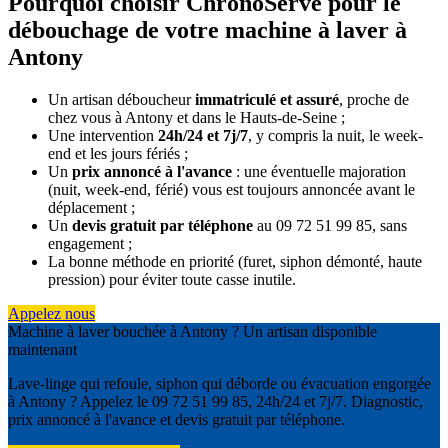
Pourquoi choisir ChronoServe pour le
débouchage de votre machine à laver à
Antony
Un artisan déboucheur
immatriculé et assuré
, proche de
chez vous à Antony et dans le Hauts-de-Seine ;
Une intervention
24h/24 et 7j/7
, y compris la nuit, le week-
end et les jours fériés ;
Un
prix annoncé à l'avance
: une éventuelle majoration
(nuit, week-end, férié) vous est toujours annoncée avant le
déplacement ;
Un
devis gratuit par téléphone
au 09 72 51 99 85, sans
engagement ;
La bonne méthode en priorité (furet, siphon démonté, haute
pression) pour éviter toute casse inutile.
Appelez nous
Machine à laver bouchée à Antony ? Un artisan disponible
maintenant
Lave-linge qui refoule, siphon qui déborde ou évacuation engorgée
à Antony ? Appelez le 09 72 51 99 85, 24h/24 et 7j/7. Diagnostic,
prix annoncé à l'avance et devis gratuit par téléphone.