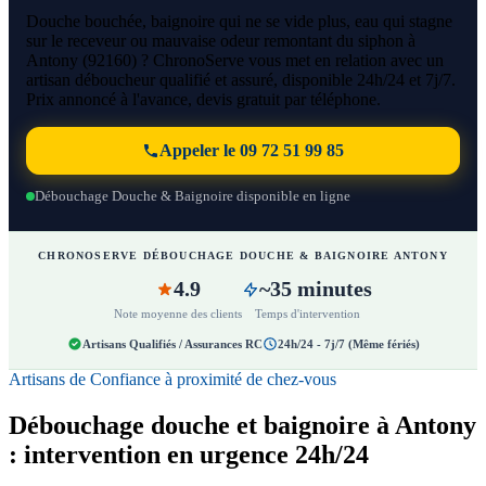
Douche bouchée, baignoire qui ne se vide plus, eau qui stagne
sur le receveur ou mauvaise odeur remontant du siphon à
Antony (92160) ? ChronoServe vous met en relation avec un
artisan déboucheur qualifié et assuré, disponible 24h/24 et 7j/7.
Prix annoncé à l'avance, devis gratuit par téléphone.
Appeler le 09 72 51 99 85
Débouchage Douche & Baignoire disponible en ligne
CHRONOSERVE DÉBOUCHAGE DOUCHE & BAIGNOIRE ANTONY
4.9
~35 minutes
Note moyenne des clients
Temps d'intervention
Artisans Qualifiés / Assurances RC
24h/24 - 7j/7 (Même fériés)
Artisans de Confiance à proximité de chez-vous
Débouchage douche et baignoire à Antony
: intervention en urgence 24h/24