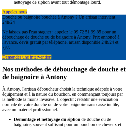
nettoyage de siphon avant tout démontage lourd.
Appelez nous
Douche ou baignoire bouchée à Antony ? Un artisan intervient
24h/24
Ne laissez pas l'eau stagner : appelez le 09 72 51 99 85 pour un
débouchage de douche ou de baignoire à Antony. Prix annoncé à
l'avance, devis gratuit par téléphone, artisan disponible 24h/24 et
7j/7.
Demander une intervention
Nos méthodes de débouchage de douche et
de baignoire à Antony
À Antony, l'artisan déboucheur choisit la technique adaptée à votre
équipement et à la nature du bouchon, en commençant toujours par
la méthode la moins invasive. L'objectif : rétablir une évacuation
normale de votre douche ou de votre baignoire sans casse inutile,
avec un matériel professionnel.
Démontage et nettoyage du siphon
de douche ou de
baignoire, souvent suffisant pour un bouchon de cheveux et