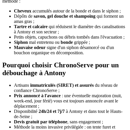
méthode :
Cheveux
accumulés autour de la bonde et dans le siphon ;
Dépôts de
savon, gel douche et shampoing
qui forment un
amas gras ;
Tartre et calcaire
qui réduisent le diamètre des canalisations
à Antony et son secteur ;
Petits objets, capuchons ou débris tombés dans l'évacuation ;
Siphon
mal entretenu ou
bonde
grippée ;
Mauvaise odeur
signe d'un siphon désamorcé ou d'un
bouchon organique en décomposition.
Pourquoi choisir ChronoServe pour un
débouchage à Antony
Artisans
immatriculés (SIRET) et assurés
du réseau de
confiance ChronoServe ;
Prix annoncé à l'avance
: une éventuelle majoration (nuit,
week-end, jour férié) vous est toujours annoncée avant le
déplacement ;
Disponibilité
24h/24 et 7j/7
à Antony et dans tout le Hauts-
de-Seine ;
Devis gratuit par téléphone
, sans engagement ;
Méthode la moins invasive privilégiée : on tente furet et