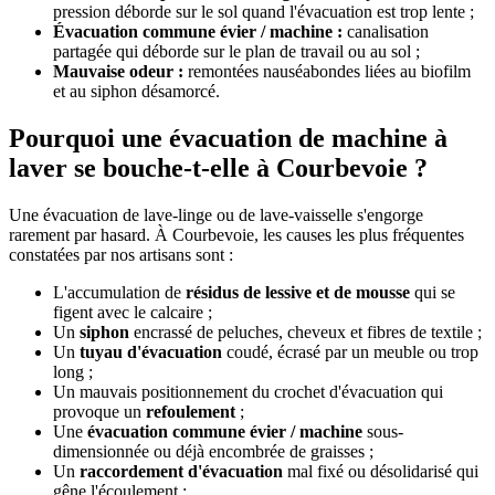
pression déborde sur le sol quand l'évacuation est trop lente ;
Évacuation commune évier / machine :
canalisation
partagée qui déborde sur le plan de travail ou au sol ;
Mauvaise odeur :
remontées nauséabondes liées au biofilm
et au siphon désamorcé.
Pourquoi une évacuation de machine à
laver se bouche-t-elle à Courbevoie ?
Une évacuation de lave-linge ou de lave-vaisselle s'engorge
rarement par hasard. À Courbevoie, les causes les plus fréquentes
constatées par nos artisans sont :
L'accumulation de
résidus de lessive et de mousse
qui se
figent avec le calcaire ;
Un
siphon
encrassé de peluches, cheveux et fibres de textile ;
Un
tuyau d'évacuation
coudé, écrasé par un meuble ou trop
long ;
Un mauvais positionnement du crochet d'évacuation qui
provoque un
refoulement
;
Une
évacuation commune évier / machine
sous-
dimensionnée ou déjà encombrée de graisses ;
Un
raccordement d'évacuation
mal fixé ou désolidarisé qui
gêne l'écoulement ;