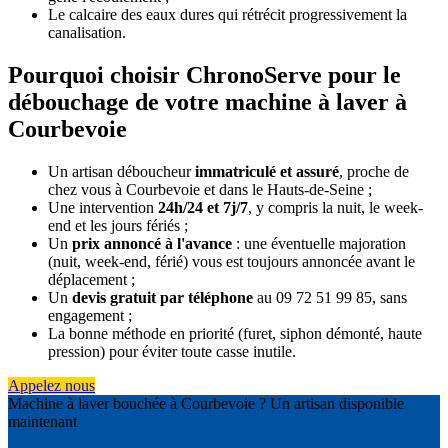
Le calcaire des eaux dures qui rétrécit progressivement la
canalisation.
Pourquoi choisir ChronoServe pour le
débouchage de votre machine à laver à
Courbevoie
Un artisan déboucheur
immatriculé et assuré
, proche de
chez vous à Courbevoie et dans le Hauts-de-Seine ;
Une intervention
24h/24 et 7j/7
, y compris la nuit, le week-
end et les jours fériés ;
Un
prix annoncé à l'avance
: une éventuelle majoration
(nuit, week-end, férié) vous est toujours annoncée avant le
déplacement ;
Un
devis gratuit par téléphone
au 09 72 51 99 85, sans
engagement ;
La bonne méthode en priorité (furet, siphon démonté, haute
pression) pour éviter toute casse inutile.
Appelez nous
Machine à laver bouchée à Courbevoie ? Un artisan disponible
maintenant