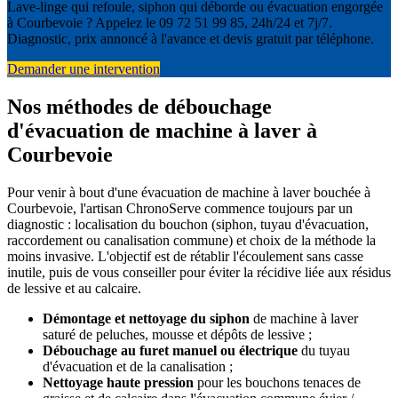
Lave-linge qui refoule, siphon qui déborde ou évacuation engorgée
à Courbevoie ? Appelez le 09 72 51 99 85, 24h/24 et 7j/7.
Diagnostic, prix annoncé à l'avance et devis gratuit par téléphone.
Demander une intervention
Nos méthodes de débouchage
d'évacuation de machine à laver à
Courbevoie
Pour venir à bout d'une évacuation de machine à laver bouchée à
Courbevoie, l'artisan ChronoServe commence toujours par un
diagnostic : localisation du bouchon (siphon, tuyau d'évacuation,
raccordement ou canalisation commune) et choix de la méthode la
moins invasive. L'objectif est de rétablir l'écoulement sans casse
inutile, puis de vous conseiller pour éviter la récidive liée aux résidus
de lessive et au calcaire.
Démontage et nettoyage du siphon
de machine à laver
saturé de peluches, mousse et dépôts de lessive ;
Débouchage au furet manuel ou électrique
du tuyau
d'évacuation et de la canalisation ;
Nettoyage haute pression
pour les bouchons tenaces de