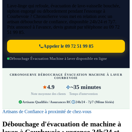
Lave-linge qui refoule, évacuation de lave-vaisselle bouchée,
siphon engorgé ou débordement pendant l'essorage à
Courbevoie ? ChronoServe vous met en relation avec un
artisan déboucheur de confiance, disponible 24h/24 et 7j/7.
Prix annoncé à l'avance, devis gratuit par téléphone au 09 72
51 99 85.
Appeler le 09 72 51 99 85
Débouchage Évacuation Machine à laver disponible en ligne
CHRONOSERVE DÉBOUCHAGE ÉVACUATION MACHINE À LAVER
COURBEVOIE
4.9
~35 minutes
Note moyenne des clients
Temps d'intervention
Artisans Qualifiés / Assurances RC
24h/24 - 7j/7 (Même fériés)
Artisans de Confiance à proximité de chez-vous
Débouchage d'évacuation de machine à