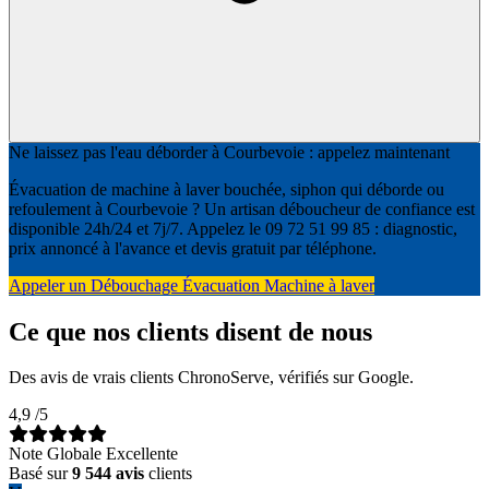
Ne laissez pas l'eau déborder à Courbevoie : appelez maintenant
Évacuation de machine à laver bouchée, siphon qui déborde ou
refoulement à Courbevoie ? Un artisan déboucheur de confiance est
disponible 24h/24 et 7j/7. Appelez le 09 72 51 99 85 : diagnostic,
prix annoncé à l'avance et devis gratuit par téléphone.
Appeler un Débouchage Évacuation Machine à laver
Ce que nos clients disent de nous
Des avis de vrais clients ChronoServe, vérifiés sur Google.
4,9
/5
Note Globale Excellente
Basé sur
9 544 avis
clients