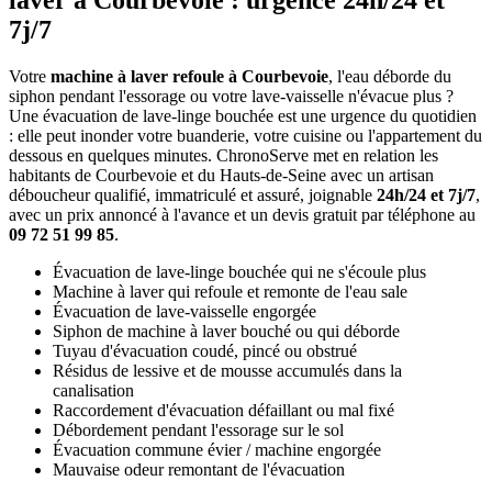
laver à Courbevoie : urgence 24h/24 et
7j/7
Votre
machine à laver refoule à Courbevoie
, l'eau déborde du
siphon pendant l'essorage ou votre lave-vaisselle n'évacue plus ?
Une évacuation de lave-linge bouchée est une urgence du quotidien
: elle peut inonder votre buanderie, votre cuisine ou l'appartement du
dessous en quelques minutes. ChronoServe met en relation les
habitants de Courbevoie et du Hauts-de-Seine avec un artisan
déboucheur qualifié, immatriculé et assuré, joignable
24h/24 et 7j/7
,
avec un prix annoncé à l'avance et un devis gratuit par téléphone au
09 72 51 99 85
.
Évacuation de lave-linge bouchée qui ne s'écoule plus
Machine à laver qui refoule et remonte de l'eau sale
Évacuation de lave-vaisselle engorgée
Siphon de machine à laver bouché ou qui déborde
Tuyau d'évacuation coudé, pincé ou obstrué
Résidus de lessive et de mousse accumulés dans la
canalisation
Raccordement d'évacuation défaillant ou mal fixé
Débordement pendant l'essorage sur le sol
Évacuation commune évier / machine engorgée
Mauvaise odeur remontant de l'évacuation