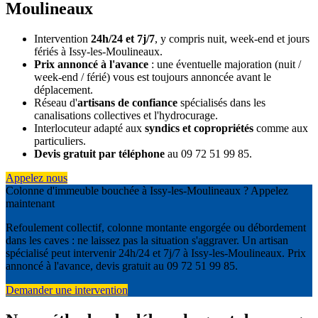
Moulineaux
Intervention
24h/24 et 7j/7
, y compris nuit, week-end et jours
fériés à Issy-les-Moulineaux.
Prix annoncé à l'avance
: une éventuelle majoration (nuit /
week-end / férié) vous est toujours annoncée avant le
déplacement.
Réseau d'
artisans de confiance
spécialisés dans les
canalisations collectives et l'hydrocurage.
Interlocuteur adapté aux
syndics et copropriétés
comme aux
particuliers.
Devis gratuit par téléphone
au 09 72 51 99 85.
Appelez nous
Colonne d'immeuble bouchée à Issy-les-Moulineaux ? Appelez
maintenant
Refoulement collectif, colonne montante engorgée ou débordement
dans les caves : ne laissez pas la situation s'aggraver. Un artisan
spécialisé peut intervenir 24h/24 et 7j/7 à Issy-les-Moulineaux. Prix
annoncé à l'avance, devis gratuit au 09 72 51 99 85.
Demander une intervention