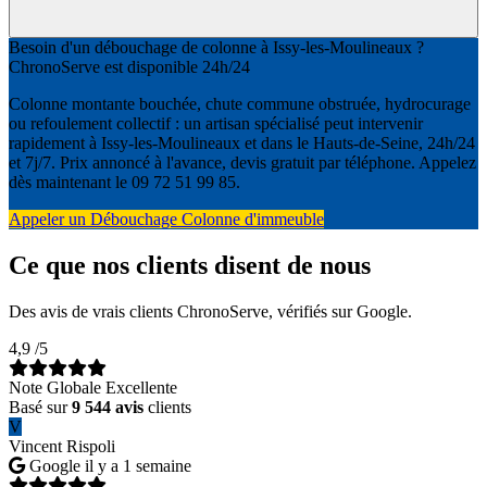
Besoin d'un débouchage de colonne à Issy-les-Moulineaux ?
ChronoServe est disponible 24h/24
Colonne montante bouchée, chute commune obstruée, hydrocurage
ou refoulement collectif : un artisan spécialisé peut intervenir
rapidement à Issy-les-Moulineaux et dans le Hauts-de-Seine, 24h/24
et 7j/7. Prix annoncé à l'avance, devis gratuit par téléphone. Appelez
dès maintenant le 09 72 51 99 85.
Appeler un Débouchage Colonne d'immeuble
Ce que nos clients disent de nous
Des avis de vrais clients ChronoServe, vérifiés sur Google.
4,9
/5
Note Globale Excellente
Basé sur
9 544 avis
clients
V
Vincent Rispoli
Google
il y a 1 semaine