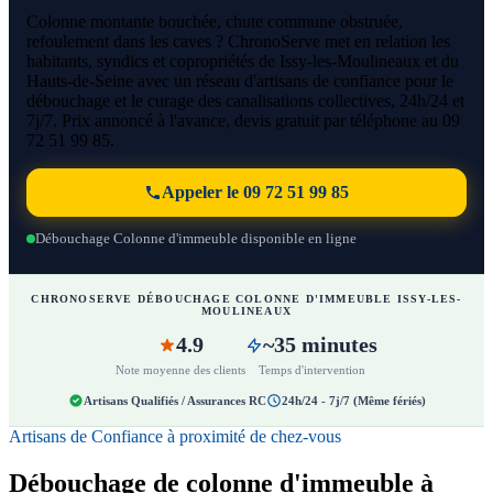
Colonne montante bouchée, chute commune obstruée,
refoulement dans les caves ? ChronoServe met en relation les
habitants, syndics et copropriétés de Issy-les-Moulineaux et du
Hauts-de-Seine avec un réseau d'artisans de confiance pour le
débouchage et le curage des canalisations collectives, 24h/24 et
7j/7. Prix annoncé à l'avance, devis gratuit par téléphone au 09
72 51 99 85.
Appeler le 09 72 51 99 85
Débouchage Colonne d'immeuble disponible en ligne
CHRONOSERVE DÉBOUCHAGE COLONNE D'IMMEUBLE ISSY-LES-
MOULINEAUX
4.9
~35 minutes
Note moyenne des clients
Temps d'intervention
Artisans Qualifiés / Assurances RC
24h/24 - 7j/7 (Même fériés)
Artisans de Confiance à proximité de chez-vous
Débouchage de colonne d'immeuble à