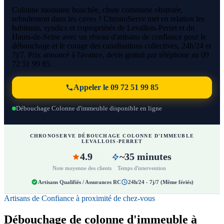
Colonne montante bouchée, chute commune obstruée,
refoulement dans les caves ? ChronoServe met en relation les
habitants, syndics et copropriétés de Levallois-Perret et du
Hauts-de-Seine avec un réseau d'artisans de confiance pour le
débouchage et le curage des canalisations collectives, 24h/24 et
7j/7. Prix annoncé à l'avance, devis gratuit par téléphone au 09
72 51 99 85.
Appeler le 09 72 51 99 85
Débouchage Colonne d'immeuble disponible en ligne
CHRONOSERVE DÉBOUCHAGE COLONNE D'IMMEUBLE
LEVALLOIS-PERRET
4.9
~35 minutes
Note moyenne des clients
Temps d'intervention
Artisans Qualifiés / Assurances RC
24h/24 - 7j/7 (Même fériés)
Artisans de Confiance à proximité de chez-vous
Débouchage de colonne d'immeuble à