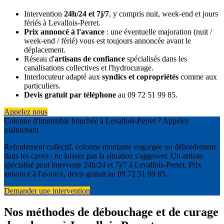
Intervention
24h/24 et 7j/7
, y compris nuit, week-end et jours
fériés à Levallois-Perret.
Prix annoncé à l'avance
: une éventuelle majoration (nuit /
week-end / férié) vous est toujours annoncée avant le
déplacement.
Réseau d'
artisans de confiance
spécialisés dans les
canalisations collectives et l'hydrocurage.
Interlocuteur adapté aux
syndics et copropriétés
comme aux
particuliers.
Devis gratuit par téléphone
au 09 72 51 99 85.
Appelez nous
Colonne d'immeuble bouchée à Levallois-Perret ? Appelez
maintenant
Refoulement collectif, colonne montante engorgée ou débordement
dans les caves : ne laissez pas la situation s'aggraver. Un artisan
spécialisé peut intervenir 24h/24 et 7j/7 à Levallois-Perret. Prix
annoncé à l'avance, devis gratuit au 09 72 51 99 85.
Demander une intervention
Nos méthodes de débouchage et de curage