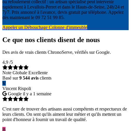
ou refoulement collectif : un artisan spécialisé peut intervenir
rapidement à Levallois-Perret et dans le Hauts-de-Seine, 24h/24 et
7j/7. Prix annoncé à l'avance, devis gratuit par téléphone. Appelez
dès maintenant le 09 72 51 99 85.
Appeler un Débouchage Colonne d'immeuble
Ce que nos clients disent de nous
Des avis de vrais clients ChronoServe, vérifiés sur Google.
4,9
/5
Note Globale Excellente
Basé sur
9 544 avis
clients
V
Vincent Rispoli
Google
il y a 1 semaine
C'est rare de trouver des artisans aussi compétents et respectueux de
leurs clients. On sent qu'ils aiment leur métier et qu'ils mettent un
point d'honneur à fournir un travail de qualité.
B