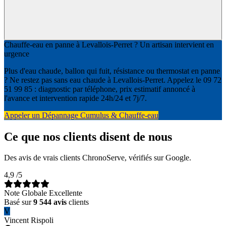
Chauffe-eau en panne à Levallois-Perret ? Un artisan intervient en
urgence
Plus d'eau chaude, ballon qui fuit, résistance ou thermostat en panne
? Ne restez pas sans eau chaude à Levallois-Perret. Appelez le 09 72
51 99 85 : diagnostic par téléphone, prix estimatif annoncé à
l'avance et intervention rapide 24h/24 et 7j/7.
Appeler un Dépannage Cumulus & Chauffe-eau
Ce que nos clients disent de nous
Des avis de vrais clients ChronoServe, vérifiés sur Google.
4,9
/5
Note Globale Excellente
Basé sur
9 544 avis
clients
V
Vincent Rispoli