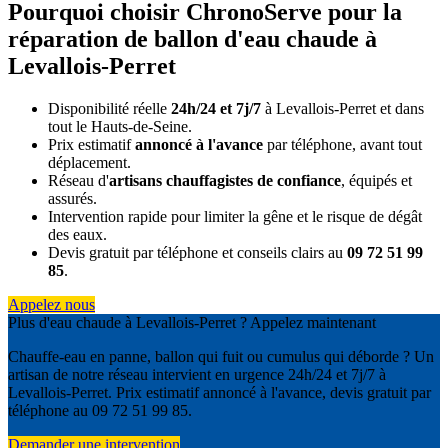
Pourquoi choisir ChronoServe pour la
réparation de ballon d'eau chaude à
Levallois-Perret
Disponibilité réelle
24h/24 et 7j/7
à Levallois-Perret et dans
tout le Hauts-de-Seine.
Prix estimatif
annoncé à l'avance
par téléphone, avant tout
déplacement.
Réseau d'
artisans chauffagistes de confiance
, équipés et
assurés.
Intervention rapide pour limiter la gêne et le risque de dégât
des eaux.
Devis gratuit par téléphone et conseils clairs au
09 72 51 99
85
.
Appelez nous
Plus d'eau chaude à Levallois-Perret ? Appelez maintenant
Chauffe-eau en panne, ballon qui fuit ou cumulus qui déborde ? Un
artisan de notre réseau intervient en urgence 24h/24 et 7j/7 à
Levallois-Perret. Prix estimatif annoncé à l'avance, devis gratuit par
téléphone au 09 72 51 99 85.
Demander une intervention