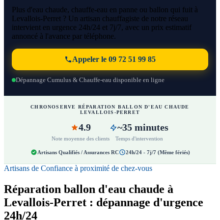
Plus d'eau chaude, chauffe-eau en panne ou ballon qui fuit à
Levallois-Perret ? Un artisan chauffagiste de notre réseau
intervient en urgence 24h/24 et 7j/7, avec un prix estimatif
annoncé à l'avance par téléphone.
Appeler le 09 72 51 99 85
Dépannage Cumulus & Chauffe-eau disponible en ligne
CHRONOSERVE RÉPARATION BALLON D'EAU CHAUDE
LEVALLOIS-PERRET
4.9
~35 minutes
Note moyenne des clients
Temps d'intervention
Artisans Qualifiés / Assurances RC
24h/24 - 7j/7 (Même fériés)
Artisans de Confiance à proximité de chez-vous
Réparation ballon d'eau chaude à
Levallois-Perret : dépannage d'urgence
24h/24