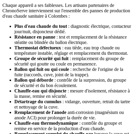
Chaque appareil a ses faiblesses. Les artisans partenaires de
ChronoServe interviennent sur l'ensemble des pannes de production
d'eau chaude sanitaire à Colombes :
Plus d'eau chaude du tout
: diagnostic électrique, contacteur
jour/nuit, disjoncteur dédié.
Résistance en panne
: test et remplacement de la résistance
stéatite ou blindée du ballon électrique.
Thermostat défectueux
: eau tiède, eau trop chaude ou
température instable, réglage et remplacement du thermostat.
Groupe de sécurité qui fuit
: remplacement du groupe de
sécurité qui goutte ou coule en permanence.
Ballon qui fuit ou qui coule
: recherche de l'origine de la
fuite (raccords, cuve, joint de la trappe).
Ballon qui déborde
: contrôle de la surpression, du groupe
de sécurité et du bon écoulement.
Chauffe-eau qui disjoncte
: mesure d'isolement, résistance à
la masse, remise en sécurité.
Détartrage du cumulus
: vidange, ouverture, retrait du tartre
et nettoyage de la cuve.
Remplacement de l'anode
anti-corrosion (magnésium ou
anode ACI) pour prolonger la durée de vie.
Chauffe-eau thermodynamique
: contrôle du groupe et
remise en service de la production d'eau chaude.
Remplacement complet du chauffe-eau
lorsque la cuve est