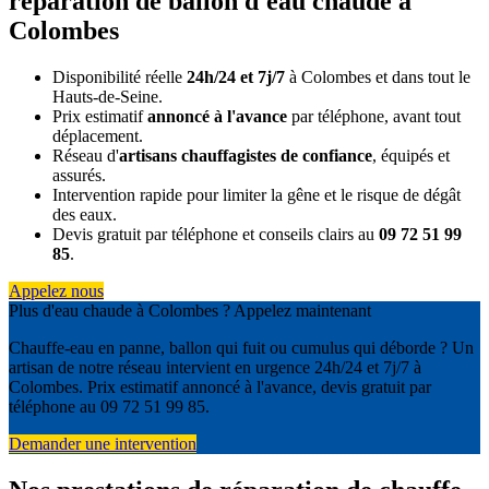
réparation de ballon d'eau chaude à
Colombes
Disponibilité réelle
24h/24 et 7j/7
à Colombes et dans tout le
Hauts-de-Seine.
Prix estimatif
annoncé à l'avance
par téléphone, avant tout
déplacement.
Réseau d'
artisans chauffagistes de confiance
, équipés et
assurés.
Intervention rapide pour limiter la gêne et le risque de dégât
des eaux.
Devis gratuit par téléphone et conseils clairs au
09 72 51 99
85
.
Appelez nous
Plus d'eau chaude à Colombes ? Appelez maintenant
Chauffe-eau en panne, ballon qui fuit ou cumulus qui déborde ? Un
artisan de notre réseau intervient en urgence 24h/24 et 7j/7 à
Colombes. Prix estimatif annoncé à l'avance, devis gratuit par
téléphone au 09 72 51 99 85.
Demander une intervention