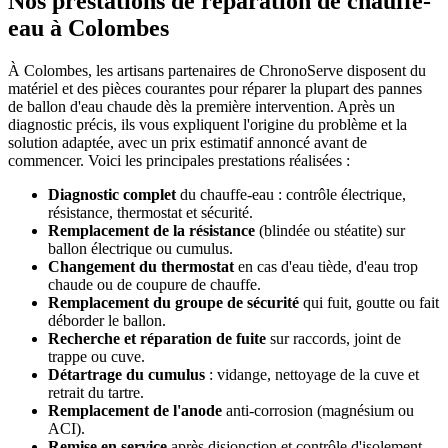
Nos prestations de réparation de chauffe-
eau à Colombes
À Colombes, les artisans partenaires de ChronoServe disposent du
matériel et des pièces courantes pour réparer la plupart des pannes
de ballon d'eau chaude dès la première intervention. Après un
diagnostic précis, ils vous expliquent l'origine du problème et la
solution adaptée, avec un prix estimatif annoncé avant de
commencer. Voici les principales prestations réalisées :
Diagnostic complet
du chauffe-eau : contrôle électrique,
résistance, thermostat et sécurité.
Remplacement de la résistance
(blindée ou stéatite) sur
ballon électrique ou cumulus.
Changement du thermostat
en cas d'eau tiède, d'eau trop
chaude ou de coupure de chauffe.
Remplacement du groupe de sécurité
qui fuit, goutte ou fait
déborder le ballon.
Recherche et réparation de fuite
sur raccords, joint de
trappe ou cuve.
Détartrage du cumulus
: vidange, nettoyage de la cuve et
retrait du tartre.
Remplacement de l'anode
anti-corrosion (magnésium ou
ACI).
Remise en service
après disjonction et contrôle d'isolement