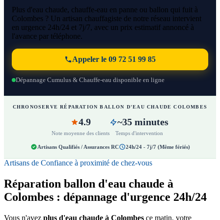
Plus d'eau chaude, chauffe-eau en panne ou ballon qui fuit à
Colombes ? Un artisan chauffagiste de notre réseau intervient
en urgence 24h/24 et 7j/7, avec un prix estimatif annoncé à
l'avance par téléphone.
Appeler le 09 72 51 99 85
Dépannage Cumulus & Chauffe-eau disponible en ligne
CHRONOSERVE RÉPARATION BALLON D'EAU CHAUDE COLOMBES
4.9
~35 minutes
Note moyenne des clients
Temps d'intervention
Artisans Qualifiés / Assurances RC
24h/24 - 7j/7 (Même fériés)
Artisans de Confiance à proximité de chez-vous
Réparation ballon d'eau chaude à
Colombes : dépannage d'urgence 24h/24
Vous n'avez
plus d'eau chaude à Colombes
ce matin, votre