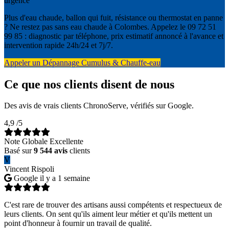
urgence
Plus d'eau chaude, ballon qui fuit, résistance ou thermostat en panne
? Ne restez pas sans eau chaude à Colombes. Appelez le 09 72 51
99 85 : diagnostic par téléphone, prix estimatif annoncé à l'avance et
intervention rapide 24h/24 et 7j/7.
Appeler un Dépannage Cumulus & Chauffe-eau
Ce que nos clients disent de nous
Des avis de vrais clients ChronoServe, vérifiés sur Google.
4,9
/5
Note Globale Excellente
Basé sur
9 544 avis
clients
V
Vincent Rispoli
Google
il y a 1 semaine
C'est rare de trouver des artisans aussi compétents et respectueux de
leurs clients. On sent qu'ils aiment leur métier et qu'ils mettent un
point d'honneur à fournir un travail de qualité.