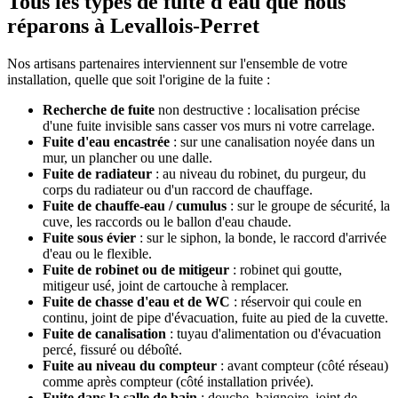
Tous les types de fuite d'eau que nous
réparons à Levallois-Perret
Nos artisans partenaires interviennent sur l'ensemble de votre
installation, quelle que soit l'origine de la fuite :
Recherche de fuite
non destructive : localisation précise
d'une fuite invisible sans casser vos murs ni votre carrelage.
Fuite d'eau encastrée
: sur une canalisation noyée dans un
mur, un plancher ou une dalle.
Fuite de radiateur
: au niveau du robinet, du purgeur, du
corps du radiateur ou d'un raccord de chauffage.
Fuite de chauffe-eau / cumulus
: sur le groupe de sécurité, la
cuve, les raccords ou le ballon d'eau chaude.
Fuite sous évier
: sur le siphon, la bonde, le raccord d'arrivée
d'eau ou le flexible.
Fuite de robinet ou de mitigeur
: robinet qui goutte,
mitigeur usé, joint de cartouche à remplacer.
Fuite de chasse d'eau et de WC
: réservoir qui coule en
continu, joint de pipe d'évacuation, fuite au pied de la cuvette.
Fuite de canalisation
: tuyau d'alimentation ou d'évacuation
percé, fissuré ou déboîté.
Fuite au niveau du compteur
: avant compteur (côté réseau)
comme après compteur (côté installation privée).
Fuite dans la salle de bain
: douche, baignoire, joint de