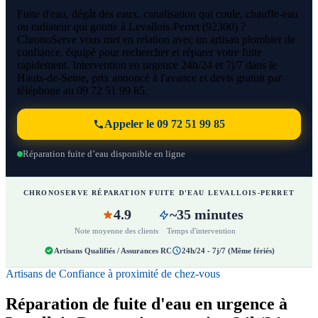
Fuite d'eau, dégât des eaux, canalisation qui coule, chauffe-eau
ou radiateur qui goutte à Levallois-Perret (92300) ?
ChronoServe vous met en relation avec un artisan plombier de
confiance, équipé pour rechercher et réparer votre fuite
rapidement. Intervention en urgence 24h/24 et 7j/7 dans le
Hauts-de-Seine, prix annoncé à l'avance et devis gratuit par
téléphone au 09 72 51 99 85.
Appeler le 09 72 51 99 85
Réparation fuite d’eau disponible en ligne
CHRONOSERVE RÉPARATION FUITE D'EAU LEVALLOIS-PERRET
4.9
~35 minutes
Note moyenne des clients
Temps d'intervention
Artisans Qualifiés / Assurances RC
24h/24 - 7j/7 (Même fériés)
Artisans de Confiance à proximité de chez-vous
Réparation de fuite d'eau en urgence à