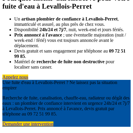
fuite d'eau à Levallois-Perret
Un
artisan plombier de confiance à Levallois-Perret
,
immatriculé et assuré, au plus près de chez vous.
Disponibilité
24h/24 et 7j/7
, nuit, week-end et jours fériés.
Prix annoncé à l'avance
; une éventuelle majoration (nuit /
week-end / férié) vous est toujours annoncée avant le
déplacement.
Devis gratuit et sans engagement par téléphone au
09 72 51
99 85
.
Matériel de
recherche de fuite non destructive
pour
localiser sans casser.
Appelez nous
Une fuite d'eau à Levallois-Perret ? Ne laissez pas la situation
empirer
Recherche de fuite, canalisation, chauffe-eau, radiateur ou dégât des
eaux : un plombier de confiance intervient en urgence 24h/24 et 7j/7
à Levallois-Perret. Prix annoncé à l'avance, devis gratuit par
téléphone au 09 72 51 99 85.
Demander une intervention