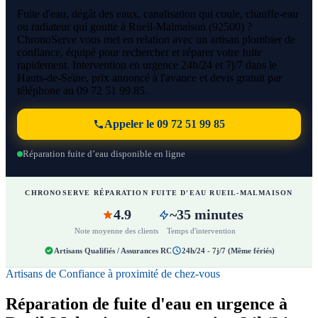
Fuite d'eau, dégât des eaux, canalisation qui coule, chauffe-eau
ou radiateur qui goutte à Rueil-Malmaison (92500) ?
ChronoServe vous met en relation avec un artisan plombier de
confiance, équipé pour rechercher et réparer votre fuite
rapidement. Intervention en urgence 24h/24 et 7j/7 dans le
Hauts-de-Seine, prix annoncé à l'avance et devis gratuit par
téléphone au 09 72 51 99 85.
Appeler le 09 72 51 99 85
Réparation fuite d’eau disponible en ligne
CHRONOSERVE RÉPARATION FUITE D'EAU RUEIL-MALMAISON
4.9
~35 minutes
Note moyenne des clients
Temps d'intervention
Artisans Qualifiés / Assurances RC
24h/24 - 7j/7 (Même fériés)
Artisans de Confiance à proximité de chez-vous
Réparation de fuite d'eau en urgence à