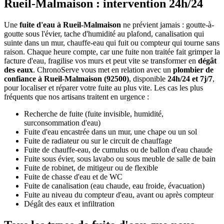
Rueil-Malmaison : intervention 24h/24
Une
fuite d'eau à Rueil-Malmaison
ne prévient jamais : goutte-à-
goutte sous l'évier, tache d'humidité au plafond, canalisation qui
suinte dans un mur, chauffe-eau qui fuit ou compteur qui tourne sans
raison. Chaque heure compte, car une fuite non traitée fait grimper la
facture d'eau, fragilise vos murs et peut vite se transformer en
dégât
des eaux
. ChronoServe vous met en relation avec un
plombier de
confiance à Rueil-Malmaison (92500)
, disponible
24h/24 et 7j/7
,
pour localiser et réparer votre fuite au plus vite. Les cas les plus
fréquents que nos artisans traitent en urgence :
Recherche de fuite (fuite invisible, humidité,
surconsommation d'eau)
Fuite d'eau encastrée dans un mur, une chape ou un sol
Fuite de radiateur ou sur le circuit de chauffage
Fuite de chauffe-eau, de cumulus ou de ballon d'eau chaude
Fuite sous évier, sous lavabo ou sous meuble de salle de bain
Fuite de robinet, de mitigeur ou de flexible
Fuite de chasse d'eau et de WC
Fuite de canalisation (eau chaude, eau froide, évacuation)
Fuite au niveau du compteur d'eau, avant ou après compteur
Dégât des eaux et infiltration