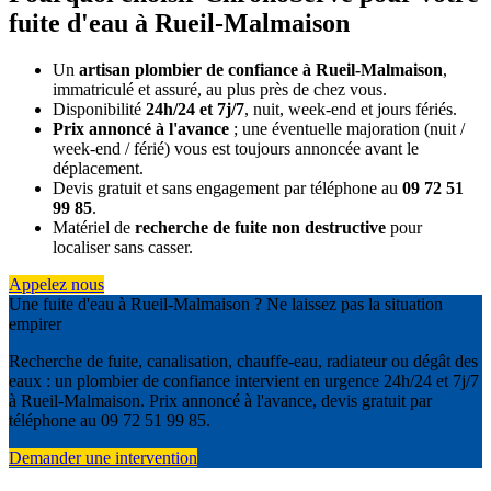
fuite d'eau à Rueil-Malmaison
Un
artisan plombier de confiance à Rueil-Malmaison
,
immatriculé et assuré, au plus près de chez vous.
Disponibilité
24h/24 et 7j/7
, nuit, week-end et jours fériés.
Prix annoncé à l'avance
; une éventuelle majoration (nuit /
week-end / férié) vous est toujours annoncée avant le
déplacement.
Devis gratuit et sans engagement par téléphone au
09 72 51
99 85
.
Matériel de
recherche de fuite non destructive
pour
localiser sans casser.
Appelez nous
Une fuite d'eau à Rueil-Malmaison ? Ne laissez pas la situation
empirer
Recherche de fuite, canalisation, chauffe-eau, radiateur ou dégât des
eaux : un plombier de confiance intervient en urgence 24h/24 et 7j/7
à Rueil-Malmaison. Prix annoncé à l'avance, devis gratuit par
téléphone au 09 72 51 99 85.
Demander une intervention