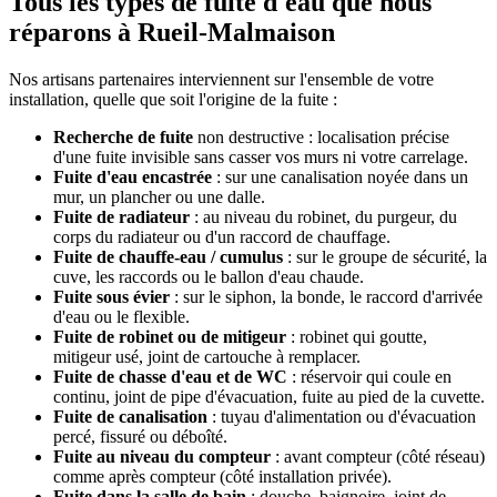
Tous les types de fuite d'eau que nous
réparons à Rueil-Malmaison
Nos artisans partenaires interviennent sur l'ensemble de votre
installation, quelle que soit l'origine de la fuite :
Recherche de fuite
non destructive : localisation précise
d'une fuite invisible sans casser vos murs ni votre carrelage.
Fuite d'eau encastrée
: sur une canalisation noyée dans un
mur, un plancher ou une dalle.
Fuite de radiateur
: au niveau du robinet, du purgeur, du
corps du radiateur ou d'un raccord de chauffage.
Fuite de chauffe-eau / cumulus
: sur le groupe de sécurité, la
cuve, les raccords ou le ballon d'eau chaude.
Fuite sous évier
: sur le siphon, la bonde, le raccord d'arrivée
d'eau ou le flexible.
Fuite de robinet ou de mitigeur
: robinet qui goutte,
mitigeur usé, joint de cartouche à remplacer.
Fuite de chasse d'eau et de WC
: réservoir qui coule en
continu, joint de pipe d'évacuation, fuite au pied de la cuvette.
Fuite de canalisation
: tuyau d'alimentation ou d'évacuation
percé, fissuré ou déboîté.
Fuite au niveau du compteur
: avant compteur (côté réseau)
comme après compteur (côté installation privée).
Fuite dans la salle de bain
: douche, baignoire, joint de