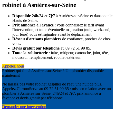
robinet à Asnières-sur-Seine
Disponible 24h/24 et 7j/7
à Asnières-sur-Seine et dans tout le
Hauts-de-Seine.
Prix annoncé à l'avance
: vous connaissez le tarif avant
l'intervention, et toute éventuelle majoration (nuit, week-end,
jour férié) vous est signalée avant le déplacement.
Réseau d'artisans plombiers
de confiance, proches de chez
vous.
Devis gratuit par téléphone
au 09 72 51 99 85.
Toute la robinetterie
: fuite, mitigeur, cartouche, joint, tête,
mousseur, remplacement, robinet extérieur.
Appelez nous
Robinet qui fuit à Asnières-sur-Seine ? Un plombier disponible
maintenant
Ne laissez pas votre robinet gaspiller de l'eau une nuit de plus.
Appelez ChronoServe au 09 72 51 99 85 : mise en relation avec un
plombier à Asnières-sur-Seine, 24h/24 et 7j/7, prix annoncé à
l'avance et devis gratuit par téléphone.
Demander une intervention