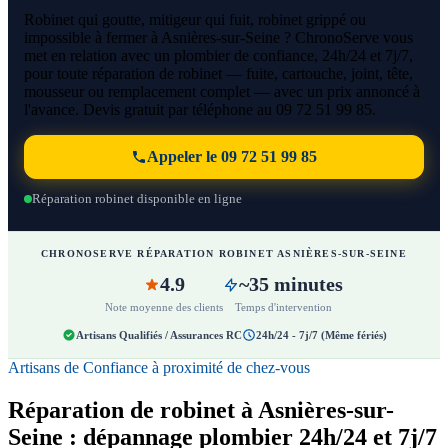
Robinet qui goutte, mitigeur qui fuit, robinet grippé ou
impossible à fermer à Asnières-sur-Seine ? ChronoServe vous
met en relation avec un plombier de confiance, 24h/24 et 7j/7,
pour toute réparation de robinet — fuite, cartouche, joint, tête,
mousseur ou remplacement complet — avec un prix annoncé à
l'avance. Devis gratuit par téléphone au 09 72 51 99 85.
Appeler le 09 72 51 99 85
Réparation robinet disponible en ligne
CHRONOSERVE RÉPARATION ROBINET ASNIÈRES-SUR-SEINE
4.9
~35 minutes
Note moyenne des clients
Temps d'intervention
Artisans Qualifiés / Assurances RC
24h/24 - 7j/7 (Même fériés)
Artisans de Confiance à proximité de chez-vous
Réparation de robinet à Asnières-sur-
Seine : dépannage plombier 24h/24 et 7j/7