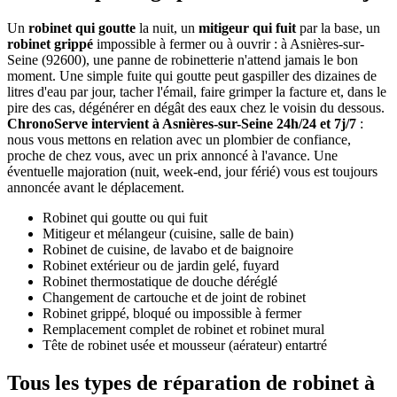
Un
robinet qui goutte
la nuit, un
mitigeur qui fuit
par la base, un
robinet grippé
impossible à fermer ou à ouvrir : à Asnières-sur-
Seine (92600), une panne de robinetterie n'attend jamais le bon
moment. Une simple fuite qui goutte peut gaspiller des dizaines de
litres d'eau par jour, tacher l'émail, faire grimper la facture et, dans le
pire des cas, dégénérer en dégât des eaux chez le voisin du dessous.
ChronoServe intervient à Asnières-sur-Seine 24h/24 et 7j/7
:
nous vous mettons en relation avec un plombier de confiance,
proche de chez vous, avec un prix annoncé à l'avance. Une
éventuelle majoration (nuit, week-end, jour férié) vous est toujours
annoncée avant le déplacement.
Robinet qui goutte ou qui fuit
Mitigeur et mélangeur (cuisine, salle de bain)
Robinet de cuisine, de lavabo et de baignoire
Robinet extérieur ou de jardin gelé, fuyard
Robinet thermostatique de douche déréglé
Changement de cartouche et de joint de robinet
Robinet grippé, bloqué ou impossible à fermer
Remplacement complet de robinet et robinet mural
Tête de robinet usée et mousseur (aérateur) entartré
Tous les types de réparation de robinet à