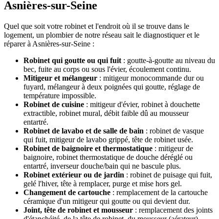
Asnières-sur-Seine
Quel que soit votre robinet et l'endroit où il se trouve dans le
logement, un plombier de notre réseau sait le diagnostiquer et le
réparer à Asnières-sur-Seine :
Robinet qui goutte ou qui fuit
: goutte-à-goutte au niveau du
bec, fuite au corps ou sous l'évier, écoulement continu.
Mitigeur et mélangeur
: mitigeur monocommande dur ou
fuyard, mélangeur à deux poignées qui goutte, réglage de
température impossible.
Robinet de cuisine
: mitigeur d'évier, robinet à douchette
extractible, robinet mural, débit faible dû au mousseur
entartré.
Robinet de lavabo et de salle de bain
: robinet de vasque
qui fuit, mitigeur de lavabo grippé, tête de robinet usée.
Robinet de baignoire et thermostatique
: mitigeur de
baignoire, robinet thermostatique de douche déréglé ou
entartré, inverseur douche/bain qui ne bascule plus.
Robinet extérieur ou de jardin
: robinet de puisage qui fuit,
gelé l'hiver, tête à remplacer, purge et mise hors gel.
Changement de cartouche
: remplacement de la cartouche
céramique d'un mitigeur qui goutte ou qui devient dur.
Joint, tête de robinet et mousseur
: remplacement des joints
d'étanchéité, de la tête de robinet, du mousseur (aérateur)