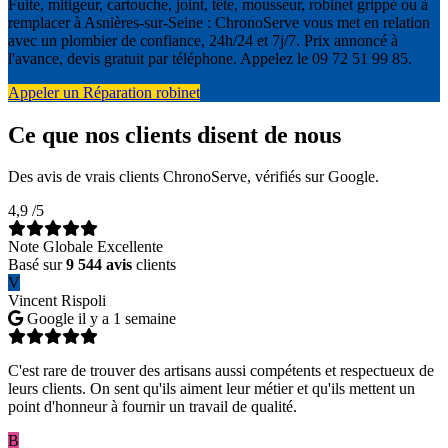
Fuite, mitigeur, cartouche, joint, tête, mousseur, robinet grippé ou à
remplacer à Asnières-sur-Seine : ChronoServe vous met en relation
avec un plombier de confiance, 24h/24 et 7j/7. Prix annoncé à
l'avance, devis gratuit par téléphone. Appelez le 09 72 51 99 85.
Appeler un Réparation robinet
Ce que nos clients disent de nous
Des avis de vrais clients ChronoServe, vérifiés sur Google.
4,9
/5
Note Globale Excellente
Basé sur
9 544 avis
clients
V
Vincent Rispoli
Google
il y a 1 semaine
C'est rare de trouver des artisans aussi compétents et respectueux de
leurs clients. On sent qu'ils aiment leur métier et qu'ils mettent un
point d'honneur à fournir un travail de qualité.
B