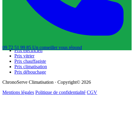
Trouver un dératiseur
Trouver un déboucheur de canalisation
Trouver un réparateur de volets roulants
Guides & Tarifs
Guide dépannage
Prix plombier
Prix serrurier
09 72 51 99 85
Un conseiller
vous répond
Prix électricien
Prix vitrier
Prix chauffagiste
Prix climatisation
Prix débouchage
ChronoServe Climatisation · Copyright© 2026
Mentions légales
Politique de confidentialité
CGV