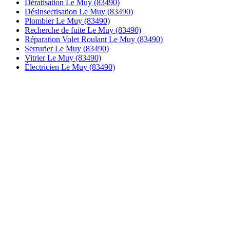
Dératisation Le Muy (83490)
Désinsectisation Le Muy (83490)
Plombier Le Muy (83490)
Recherche de fuite Le Muy (83490)
Réparation Volet Roulant Le Muy (83490)
Serrurier Le Muy (83490)
Vitrier Le Muy (83490)
Électricien Le Muy (83490)