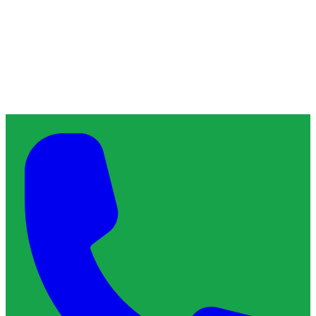
À propos de ChronoServe
L'artisan de confiance qu'il vous faut, près de chez vous.
Blog
Contact
Services & Interventions
Trouver un plombier
Trouver un serrurier
Trouver un électricien
Trouver un vitrier
Trouver un chauffagiste