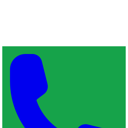
À propos de ChronoServe
L'artisan de confiance qu'il vous faut, près de chez vous.
Blog
Contact
Services & Interventions
Trouver un plombier
Trouver un serrurier
Trouver un électricien
Trouver un vitrier
Trouver un chauffagiste