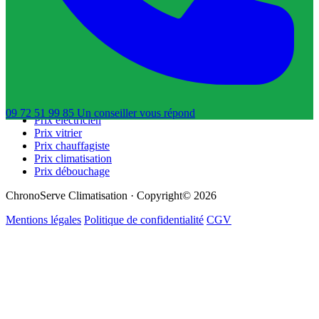
Trouver un dératiseur
Trouver un déboucheur de canalisation
Trouver un réparateur de volets roulants
Guides & Tarifs
Guide dépannage
Prix plombier
Prix serrurier
09 72 51 99 85
Un conseiller
vous répond
Prix électricien
Prix vitrier
Prix chauffagiste
Prix climatisation
Prix débouchage
ChronoServe Climatisation · Copyright© 2026
Mentions légales
Politique de confidentialité
CGV