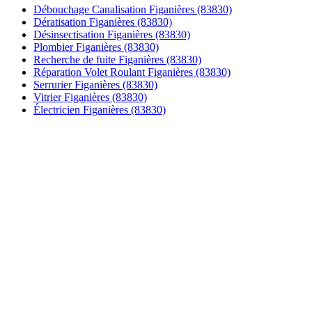
Débouchage Canalisation Figanières (83830)
Dératisation Figanières (83830)
Désinsectisation Figanières (83830)
Plombier Figanières (83830)
Recherche de fuite Figanières (83830)
Réparation Volet Roulant Figanières (83830)
Serrurier Figanières (83830)
Vitrier Figanières (83830)
Électricien Figanières (83830)