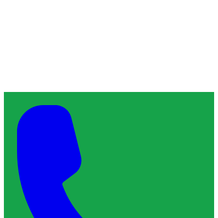
À propos de ChronoServe
L'artisan de confiance qu'il vous faut, près de chez vous.
Blog
Contact
Services & Interventions
Trouver un plombier
Trouver un serrurier
Trouver un électricien
Trouver un vitrier