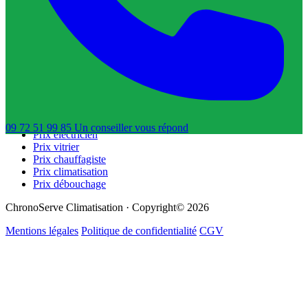
Trouver un chauffagiste
Trouver un dératiseur
Trouver un déboucheur de canalisation
Trouver un réparateur de volets roulants
Guides & Tarifs
Guide dépannage
Prix plombier
Prix serrurier
09 72 51 99 85
Un conseiller
vous répond
Prix électricien
Prix vitrier
Prix chauffagiste
Prix climatisation
Prix débouchage
ChronoServe Climatisation · Copyright© 2026
Mentions légales
Politique de confidentialité
CGV