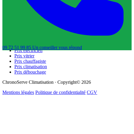
Trouver un dératiseur
Trouver un déboucheur de canalisation
Trouver un réparateur de volets roulants
Guides & Tarifs
Guide dépannage
Prix plombier
Prix serrurier
09 72 51 99 85
Un conseiller
vous répond
Prix électricien
Prix vitrier
Prix chauffagiste
Prix climatisation
Prix débouchage
ChronoServe Climatisation · Copyright© 2026
Mentions légales
Politique de confidentialité
CGV