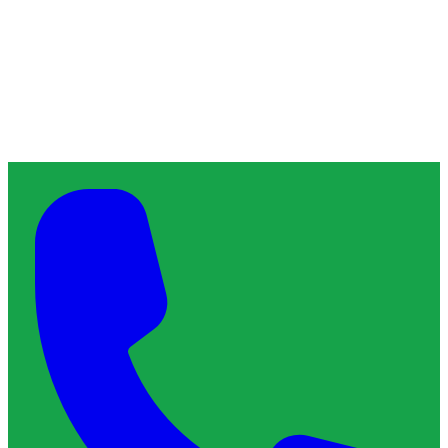
À propos de ChronoServe
L'artisan de confiance qu'il vous faut, près de chez vous.
Blog
Contact
Services & Interventions
Trouver un plombier
Trouver un serrurier
Trouver un électricien
Trouver un vitrier
Trouver un chauffagiste