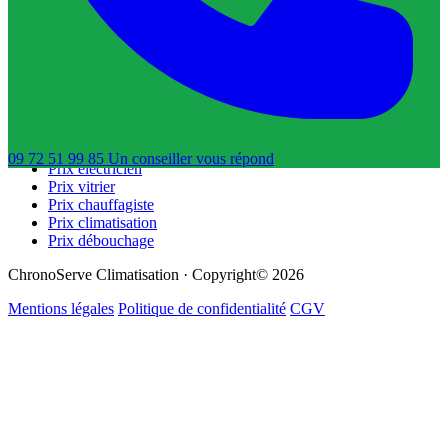
Trouver un dératiseur
Trouver un déboucheur de canalisation
Trouver un réparateur de volets roulants
Guides & Tarifs
Guide dépannage
Prix plombier
Prix serrurier
09 72 51 99 85
Un conseiller
vous répond
Prix électricien
Prix vitrier
Prix chauffagiste
Prix climatisation
Prix débouchage
ChronoServe Climatisation · Copyright© 2026
Mentions légales
Politique de confidentialité
CGV