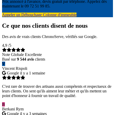
Prix annoncé à l'avance, devis gratuit par téléphone. Appelez dès
maintenant le 09 72 51 99 85.
Appeler un Débouchage Colonne d'immeuble
Ce que nos clients disent de nous
Des avis de vrais clients ChronoServe, vérifiés sur Google.
4,9
/5
Note Globale Excellente
Basé sur
9 544 avis
clients
V
Vincent Rispoli
Google
il y a 1 semaine
C'est rare de trouver des artisans aussi compétents et respectueux de
leurs clients. On sent qu'ils aiment leur métier et qu'ils mettent un
point d'honneur à fournir un travail de qualité.
B
Berkani Rym
Google
il y a 3 semaines