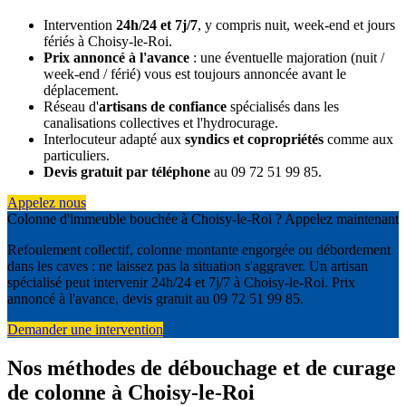
Intervention
24h/24 et 7j/7
, y compris nuit, week-end et jours
fériés à Choisy-le-Roi.
Prix annoncé à l'avance
: une éventuelle majoration (nuit /
week-end / férié) vous est toujours annoncée avant le
déplacement.
Réseau d'
artisans de confiance
spécialisés dans les
canalisations collectives et l'hydrocurage.
Interlocuteur adapté aux
syndics et copropriétés
comme aux
particuliers.
Devis gratuit par téléphone
au 09 72 51 99 85.
Appelez nous
Colonne d'immeuble bouchée à Choisy-le-Roi ? Appelez maintenant
Refoulement collectif, colonne montante engorgée ou débordement
dans les caves : ne laissez pas la situation s'aggraver. Un artisan
spécialisé peut intervenir 24h/24 et 7j/7 à Choisy-le-Roi. Prix
annoncé à l'avance, devis gratuit au 09 72 51 99 85.
Demander une intervention
Nos méthodes de débouchage et de curage
de colonne à Choisy-le-Roi