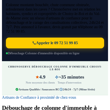
Colonne montante bouchée, chute commune obstruée,
refoulement dans les caves ? ChronoServe met en relation les
habitants, syndics et copropriétés de Choisy-le-Roi et du Val-
de-Marne avec un réseau d'artisans de confiance pour le
débouchage et le curage des canalisations collectives, 24h/24 et
7j/7. Prix annoncé à l'avance, devis gratuit par téléphone au 09
72 51 99 85.
Appeler le 09 72 51 99 85
Débouchage Colonne d'immeuble disponible en ligne
CHRONOSERVE DÉBOUCHAGE COLONNE D'IMMEUBLE CHOISY-
LE-ROI
4.9
~35 minutes
Note moyenne des clients
Temps d'intervention
Artisans Qualifiés / Assurances RC
24h/24 - 7j/7 (Même fériés)
Artisans de Confiance à proximité de chez-vous
Débouchage de colonne d'immeuble à