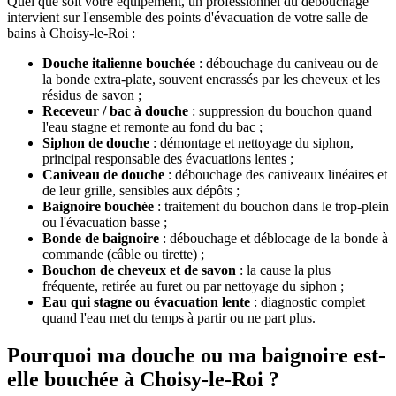
Quel que soit votre équipement, un professionnel du débouchage
intervient sur l'ensemble des points d'évacuation de votre salle de
bains à Choisy-le-Roi :
Douche italienne bouchée
: débouchage du caniveau ou de
la bonde extra-plate, souvent encrassés par les cheveux et les
résidus de savon ;
Receveur / bac à douche
: suppression du bouchon quand
l'eau stagne et remonte au fond du bac ;
Siphon de douche
: démontage et nettoyage du siphon,
principal responsable des évacuations lentes ;
Caniveau de douche
: débouchage des caniveaux linéaires et
de leur grille, sensibles aux dépôts ;
Baignoire bouchée
: traitement du bouchon dans le trop-plein
ou l'évacuation basse ;
Bonde de baignoire
: débouchage et déblocage de la bonde à
commande (câble ou tirette) ;
Bouchon de cheveux et de savon
: la cause la plus
fréquente, retirée au furet ou par nettoyage du siphon ;
Eau qui stagne ou évacuation lente
: diagnostic complet
quand l'eau met du temps à partir ou ne part plus.
Pourquoi ma douche ou ma baignoire est-
elle bouchée à Choisy-le-Roi ?