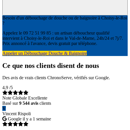
Besoin d'un débouchage de douche ou de baignoire à Choisy-le-Roi
?
Appelez le 09 72 51 99 85 : un artisan déboucheur qualifié
intervient à Choisy-le-Roi et dans le Val-de-Marne, 24h/24 et 7j/7.
Prix annoncé à l'avance, devis gratuit par téléphone.
Appeler un Débouchage Douche & Baignoire
Ce que nos clients disent de nous
Des avis de vrais clients ChronoServe, vérifiés sur Google.
4,9
/5
Note Globale Excellente
Basé sur
9 544 avis
clients
V
Vincent Rispoli
Google
il y a 1 semaine