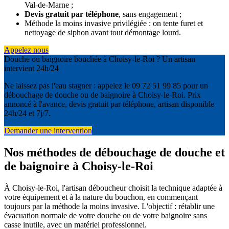
Val-de-Marne ;
Devis gratuit par téléphone
, sans engagement ;
Méthode la moins invasive privilégiée : on tente furet et
nettoyage de siphon avant tout démontage lourd.
Appelez nous
Douche ou baignoire bouchée à Choisy-le-Roi ? Un artisan
intervient 24h/24
Ne laissez pas l'eau stagner : appelez le 09 72 51 99 85 pour un
débouchage de douche ou de baignoire à Choisy-le-Roi. Prix
annoncé à l'avance, devis gratuit par téléphone, artisan disponible
24h/24 et 7j/7.
Demander une intervention
Nos méthodes de débouchage de douche et
de baignoire à Choisy-le-Roi
À Choisy-le-Roi, l'artisan déboucheur choisit la technique adaptée à
votre équipement et à la nature du bouchon, en commençant
toujours par la méthode la moins invasive. L'objectif : rétablir une
évacuation normale de votre douche ou de votre baignoire sans
casse inutile, avec un matériel professionnel.