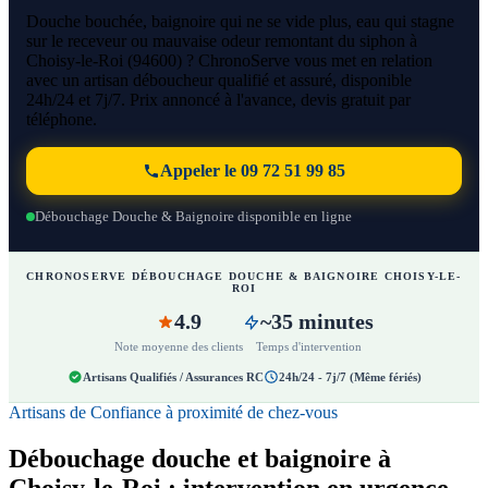
Douche bouchée, baignoire qui ne se vide plus, eau qui stagne
sur le receveur ou mauvaise odeur remontant du siphon à
Choisy-le-Roi (94600) ? ChronoServe vous met en relation
avec un artisan déboucheur qualifié et assuré, disponible
24h/24 et 7j/7. Prix annoncé à l'avance, devis gratuit par
téléphone.
Appeler le 09 72 51 99 85
Débouchage Douche & Baignoire disponible en ligne
CHRONOSERVE DÉBOUCHAGE DOUCHE & BAIGNOIRE CHOISY-LE-
ROI
4.9
~35 minutes
Note moyenne des clients
Temps d'intervention
Artisans Qualifiés / Assurances RC
24h/24 - 7j/7 (Même fériés)
Artisans de Confiance à proximité de chez-vous
Débouchage douche et baignoire à