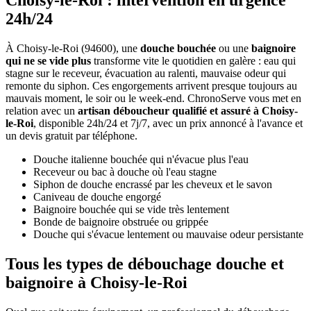
Choisy-le-Roi : intervention en urgence
24h/24
À Choisy-le-Roi (94600), une
douche bouchée
ou une
baignoire
qui ne se vide plus
transforme vite le quotidien en galère : eau qui
stagne sur le receveur, évacuation au ralenti, mauvaise odeur qui
remonte du siphon. Ces engorgements arrivent presque toujours au
mauvais moment, le soir ou le week-end. ChronoServe vous met en
relation avec un
artisan déboucheur qualifié et assuré à Choisy-
le-Roi
, disponible 24h/24 et 7j/7, avec un prix annoncé à l'avance et
un devis gratuit par téléphone.
Douche italienne bouchée qui n'évacue plus l'eau
Receveur ou bac à douche où l'eau stagne
Siphon de douche encrassé par les cheveux et le savon
Caniveau de douche engorgé
Baignoire bouchée qui se vide très lentement
Bonde de baignoire obstruée ou grippée
Douche qui s'évacue lentement ou mauvaise odeur persistante
Tous les types de débouchage douche et
baignoire à Choisy-le-Roi