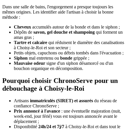
Dans une salle de bains, l'engorgement a presque toujours les
mêmes origines. Les identifier aide l'artisan à choisir la bonne
méthode :
Cheveux
accumulés autour de la bonde et dans le siphon ;
Dépôts de
savon, gel douche et shampoing
qui forment un
amas gras ;
Tartre et calcaire
qui réduisent le diamètre des canalisations
à Choisy-le-Roi et son secteur ;
Petits objets, capuchons ou débris tombés dans l'évacuation ;
Siphon
mal entretenu ou
bonde
grippée ;
Mauvaise odeur
signe d'un siphon désamorcé ou d'un
bouchon organique en décomposition.
Pourquoi choisir ChronoServe pour un
débouchage à Choisy-le-Roi
Artisans
immatriculés (SIRET) et assurés
du réseau de
confiance ChronoServe ;
Prix annoncé à l'avance
: une éventuelle majoration (nuit,
week-end, jour férié) vous est toujours annoncée avant le
déplacement ;
Disponibilité
24h/24 et 7j/7
à Choisy-le-Roi et dans tout le