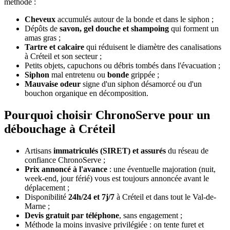
méthode :
Cheveux
accumulés autour de la bonde et dans le siphon ;
Dépôts de
savon, gel douche et shampoing
qui forment un
amas gras ;
Tartre et calcaire
qui réduisent le diamètre des canalisations
à Créteil et son secteur ;
Petits objets, capuchons ou débris tombés dans l'évacuation ;
Siphon
mal entretenu ou
bonde
grippée ;
Mauvaise odeur
signe d'un siphon désamorcé ou d'un
bouchon organique en décomposition.
Pourquoi choisir ChronoServe pour un
débouchage à Créteil
Artisans
immatriculés (SIRET) et assurés
du réseau de
confiance ChronoServe ;
Prix annoncé à l'avance
: une éventuelle majoration (nuit,
week-end, jour férié) vous est toujours annoncée avant le
déplacement ;
Disponibilité
24h/24 et 7j/7
à Créteil et dans tout le Val-de-
Marne ;
Devis gratuit par téléphone
, sans engagement ;
Méthode la moins invasive privilégiée : on tente furet et