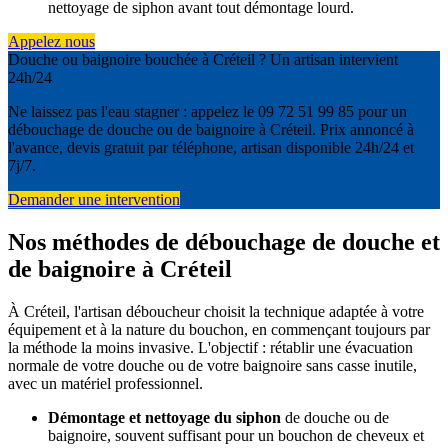
nettoyage de siphon avant tout démontage lourd.
Appelez nous
Douche ou baignoire bouchée à Créteil ? Un artisan intervient
24h/24
Ne laissez pas l'eau stagner : appelez le 09 72 51 99 85 pour un
débouchage de douche ou de baignoire à Créteil. Prix annoncé à
l'avance, devis gratuit par téléphone, artisan disponible 24h/24 et
7j/7.
Demander une intervention
Nos méthodes de débouchage de douche et
de baignoire à Créteil
À Créteil, l'artisan déboucheur choisit la technique adaptée à votre
équipement et à la nature du bouchon, en commençant toujours par
la méthode la moins invasive. L'objectif : rétablir une évacuation
normale de votre douche ou de votre baignoire sans casse inutile,
avec un matériel professionnel.
Démontage et nettoyage du siphon
de douche ou de
baignoire, souvent suffisant pour un bouchon de cheveux et