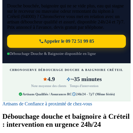
Douche bouchée, baignoire qui ne se vide plus, eau qui stagne
sur le receveur ou mauvaise odeur remontant du siphon à
Créteil (94000) ? ChronoServe vous met en relation avec un
artisan déboucheur qualifié et assuré, disponible 24h/24 et 7j/7.
Prix annoncé à l'avance, devis gratuit par téléphone.
Appeler le 09 72 51 99 85
Débouchage Douche & Baignoire disponible en ligne
CHRONOSERVE DÉBOUCHAGE DOUCHE & BAIGNOIRE CRÉTEIL
4.9
~35 minutes
Note moyenne des clients
Temps d'intervention
Artisans Qualifiés / Assurances RC
24h/24 - 7j/7 (Même fériés)
Artisans de Confiance à proximité de chez-vous
Débouchage douche et baignoire à Créteil
: intervention en urgence 24h/24