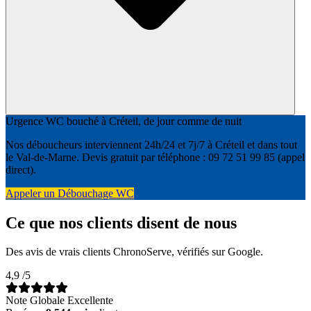
Urgence WC bouché à Créteil, de jour comme de nuit
Nos déboucheurs interviennent 24h/24 et 7j/7 à Créteil et dans tout
le Val-de-Marne. Devis gratuit par téléphone : 09 72 51 99 85 (appel
direct).
Appeler un Débouchage WC
Ce que nos clients disent de nous
Des avis de vrais clients ChronoServe, vérifiés sur Google.
4,9
/5
Note Globale Excellente