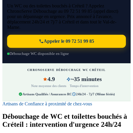
Un WC ou des toilettes bouchés à Créteil ? Appelez
ChronoServe Débouchage au 09 72 51 99 85 (appel direct)
pour un dépannage en urgence. Prix annoncé à l'avance,
déplacement 24h/24 et 7j/7 à Créteil et dans tout le Val-de-
Marne.
Appeler le 09 72 51 99 85
Débouchage WC disponible en ligne
CHRONOSERVE DÉBOUCHAGE WC CRÉTEIL
4.9
~35 minutes
Note moyenne des clients
Temps d'intervention
Artisans Qualifiés / Assurances RC
24h/24 - 7j/7 (Même fériés)
Artisans de Confiance à proximité de chez-vous
Débouchage de WC et toilettes bouchés à
Créteil : intervention d'urgence 24h/24