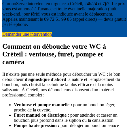
ChronoServe intervient en urgence à Créteil, 24h/24 et 7j/7. Le prix
vous est annoncé à l'avance et toute éventuelle majoration (nuit,
week-end, jour férié) vous est indiquée avant le déplacement.
Appelez maintenant le 09 72 51 99 85 (appel direct) — devis gratuit
par téléphone.
Demander une intervention
Comment on débouche votre WC à
Créteil : ventouse, furet, pompe et
caméra
Il n'existe pas une seule méthode pour déboucher un WC : le bon
déboucheur
diagnostique d'abord
la nature et l'emplacement du
bouchon, puis choisit la technique la plus efficace et la moins
salissante. À Créteil, nos déboucheurs disposent d'un matériel
professionnel complet :
Ventouse et pompe manuelle :
pour un bouchon léger,
proche de la cuvette.
Furet manuel ou électrique :
pour atteindre et casser un
bouchon plus profond dans le siphon ou la canalisation.
Pompe haute pression :
pour déloger un bouchon tenace