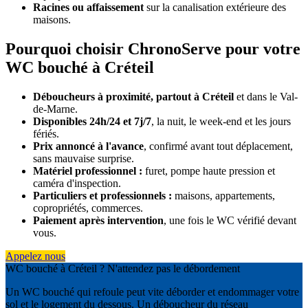
Racines ou affaissement
sur la canalisation extérieure des
maisons.
Pourquoi choisir ChronoServe pour votre
WC bouché à Créteil
Déboucheurs à proximité, partout à Créteil
et dans le Val-
de-Marne.
Disponibles 24h/24 et 7j/7
, la nuit, le week-end et les jours
fériés.
Prix annoncé à l'avance
, confirmé avant tout déplacement,
sans mauvaise surprise.
Matériel professionnel :
furet, pompe haute pression et
caméra d'inspection.
Particuliers et professionnels :
maisons, appartements,
copropriétés, commerces.
Paiement après intervention
, une fois le WC vérifié devant
vous.
Appelez nous
WC bouché à Créteil ? N'attendez pas le débordement
Un WC bouché qui refoule peut vite déborder et endommager votre
sol et le logement du dessous. Un déboucheur du réseau