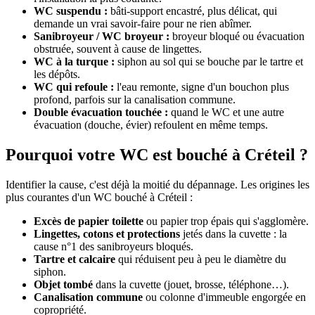
WC suspendu :
bâti-support encastré, plus délicat, qui
demande un vrai savoir-faire pour ne rien abîmer.
Sanibroyeur / WC broyeur :
broyeur bloqué ou évacuation
obstruée, souvent à cause de lingettes.
WC à la turque :
siphon au sol qui se bouche par le tartre et
les dépôts.
WC qui refoule :
l'eau remonte, signe d'un bouchon plus
profond, parfois sur la canalisation commune.
Double évacuation touchée :
quand le WC et une autre
évacuation (douche, évier) refoulent en même temps.
Pourquoi votre WC est bouché à Créteil ?
Identifier la cause, c'est déjà la moitié du dépannage. Les origines les
plus courantes d'un WC bouché à Créteil :
Excès de papier toilette
ou papier trop épais qui s'agglomère.
Lingettes, cotons et protections
jetés dans la cuvette : la
cause n°1 des sanibroyeurs bloqués.
Tartre et calcaire
qui réduisent peu à peu le diamètre du
siphon.
Objet tombé
dans la cuvette (jouet, brosse, téléphone…).
Canalisation commune
ou colonne d'immeuble engorgée en
copropriété.