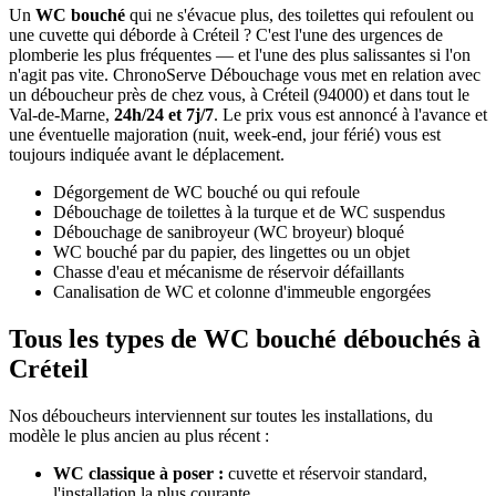
Un
WC bouché
qui ne s'évacue plus, des toilettes qui refoulent ou
une cuvette qui déborde à Créteil ? C'est l'une des urgences de
plomberie les plus fréquentes — et l'une des plus salissantes si l'on
n'agit pas vite. ChronoServe Débouchage vous met en relation avec
un déboucheur près de chez vous, à Créteil (94000) et dans tout le
Val-de-Marne,
24h/24 et 7j/7
. Le prix vous est annoncé à l'avance et
une éventuelle majoration (nuit, week-end, jour férié) vous est
toujours indiquée avant le déplacement.
Dégorgement de WC bouché ou qui refoule
Débouchage de toilettes à la turque et de WC suspendus
Débouchage de sanibroyeur (WC broyeur) bloqué
WC bouché par du papier, des lingettes ou un objet
Chasse d'eau et mécanisme de réservoir défaillants
Canalisation de WC et colonne d'immeuble engorgées
Tous les types de WC bouché débouchés à
Créteil
Nos déboucheurs interviennent sur toutes les installations, du
modèle le plus ancien au plus récent :
WC classique à poser :
cuvette et réservoir standard,
l'installation la plus courante.