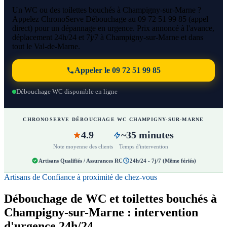
Un WC ou des toilettes bouchés à Champigny-sur-Marne ?
Appelez ChronoServe Débouchage au 09 72 51 99 85 (appel
direct) pour un dépannage en urgence. Prix annoncé à l'avance,
déplacement 24h/24 et 7j/7 à Champigny-sur-Marne et dans
tout le Val-de-Marne.
Appeler le 09 72 51 99 85
Débouchage WC disponible en ligne
CHRONOSERVE DÉBOUCHAGE WC CHAMPIGNY-SUR-MARNE
4.9
~35 minutes
Note moyenne des clients
Temps d'intervention
Artisans Qualifiés / Assurances RC
24h/24 - 7j/7 (Même fériés)
Artisans de Confiance à proximité de chez-vous
Débouchage de WC et toilettes bouchés à
Champigny-sur-Marne : intervention
d'urgence 24h/24