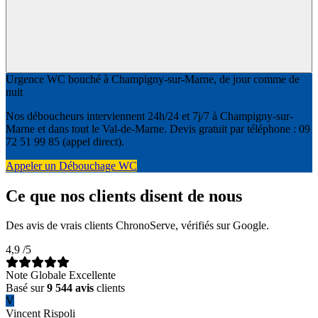
Urgence WC bouché à Champigny-sur-Marne, de jour comme de
nuit
Nos déboucheurs interviennent 24h/24 et 7j/7 à Champigny-sur-
Marne et dans tout le Val-de-Marne. Devis gratuit par téléphone : 09
72 51 99 85 (appel direct).
Appeler un Débouchage WC
Ce que nos clients disent de nous
Des avis de vrais clients ChronoServe, vérifiés sur Google.
4,9
/5
Note Globale Excellente
Basé sur
9 544 avis
clients
V
Vincent Rispoli