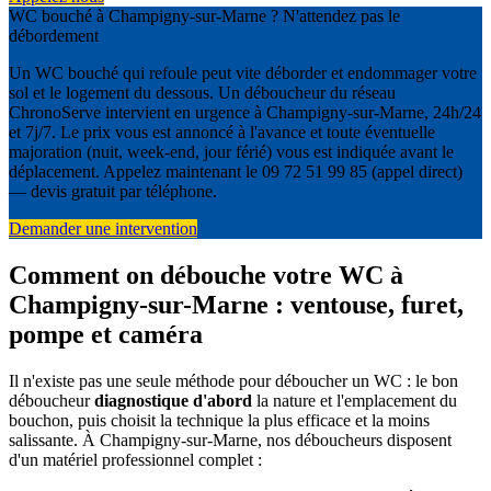
WC bouché à Champigny-sur-Marne ? N'attendez pas le
débordement
Un WC bouché qui refoule peut vite déborder et endommager votre
sol et le logement du dessous. Un déboucheur du réseau
ChronoServe intervient en urgence à Champigny-sur-Marne, 24h/24
et 7j/7. Le prix vous est annoncé à l'avance et toute éventuelle
majoration (nuit, week-end, jour férié) vous est indiquée avant le
déplacement. Appelez maintenant le 09 72 51 99 85 (appel direct)
— devis gratuit par téléphone.
Demander une intervention
Comment on débouche votre WC à
Champigny-sur-Marne : ventouse, furet,
pompe et caméra
Il n'existe pas une seule méthode pour déboucher un WC : le bon
déboucheur
diagnostique d'abord
la nature et l'emplacement du
bouchon, puis choisit la technique la plus efficace et la moins
salissante. À Champigny-sur-Marne, nos déboucheurs disposent
d'un matériel professionnel complet :