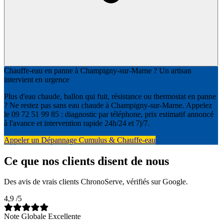
Chauffe-eau en panne à Champigny-sur-Marne ? Un artisan
intervient en urgence
Plus d'eau chaude, ballon qui fuit, résistance ou thermostat en panne
? Ne restez pas sans eau chaude à Champigny-sur-Marne. Appelez
le 09 72 51 99 85 : diagnostic par téléphone, prix estimatif annoncé
à l'avance et intervention rapide 24h/24 et 7j/7.
Appeler un Dépannage Cumulus & Chauffe-eau
Ce que nos clients disent de nous
Des avis de vrais clients ChronoServe, vérifiés sur Google.
4,9
/5
Note Globale Excellente