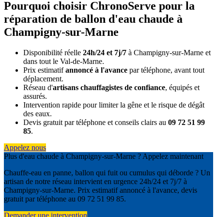
Pourquoi choisir ChronoServe pour la
réparation de ballon d'eau chaude à
Champigny-sur-Marne
Disponibilité réelle
24h/24 et 7j/7
à Champigny-sur-Marne et
dans tout le Val-de-Marne.
Prix estimatif
annoncé à l'avance
par téléphone, avant tout
déplacement.
Réseau d'
artisans chauffagistes de confiance
, équipés et
assurés.
Intervention rapide pour limiter la gêne et le risque de dégât
des eaux.
Devis gratuit par téléphone et conseils clairs au
09 72 51 99
85
.
Appelez nous
Plus d'eau chaude à Champigny-sur-Marne ? Appelez maintenant
Chauffe-eau en panne, ballon qui fuit ou cumulus qui déborde ? Un
artisan de notre réseau intervient en urgence 24h/24 et 7j/7 à
Champigny-sur-Marne. Prix estimatif annoncé à l'avance, devis
gratuit par téléphone au 09 72 51 99 85.
Demander une intervention