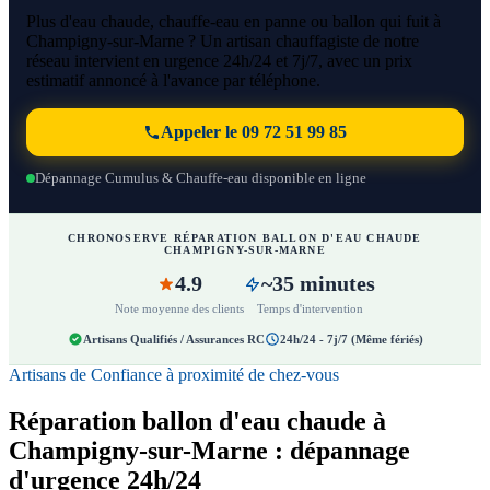
Plus d'eau chaude, chauffe-eau en panne ou ballon qui fuit à
Champigny-sur-Marne ? Un artisan chauffagiste de notre
réseau intervient en urgence 24h/24 et 7j/7, avec un prix
estimatif annoncé à l'avance par téléphone.
Appeler le 09 72 51 99 85
Dépannage Cumulus & Chauffe-eau disponible en ligne
CHRONOSERVE RÉPARATION BALLON D'EAU CHAUDE
CHAMPIGNY-SUR-MARNE
4.9
~35 minutes
Note moyenne des clients
Temps d'intervention
Artisans Qualifiés / Assurances RC
24h/24 - 7j/7 (Même fériés)
Artisans de Confiance à proximité de chez-vous
Réparation ballon d'eau chaude à
Champigny-sur-Marne : dépannage
d'urgence 24h/24