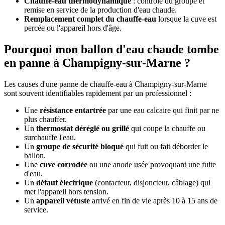
Chauffe-eau thermodynamique
: contrôle du groupe et
remise en service de la production d'eau chaude.
Remplacement complet du chauffe-eau
lorsque la cuve est
percée ou l'appareil hors d'âge.
Pourquoi mon ballon d'eau chaude tombe
en panne à Champigny-sur-Marne ?
Les causes d'une panne de chauffe-eau à Champigny-sur-Marne
sont souvent identifiables rapidement par un professionnel :
Une
résistance entartrée
par une eau calcaire qui finit par ne
plus chauffer.
Un
thermostat déréglé ou grillé
qui coupe la chauffe ou
surchauffe l'eau.
Un
groupe de sécurité bloqué
qui fuit ou fait déborder le
ballon.
Une
cuve corrodée
ou une anode usée provoquant une fuite
d'eau.
Un
défaut électrique
(contacteur, disjoncteur, câblage) qui
met l'appareil hors tension.
Un
appareil vétuste
arrivé en fin de vie après 10 à 15 ans de
service.