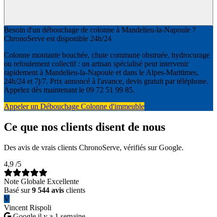
Besoin d'un débouchage de colonne à Mandelieu-la-Napoule ?
ChronoServe est disponible 24h/24
Colonne montante bouchée, chute commune obstruée, hydrocurage
ou refoulement collectif : un artisan spécialisé peut intervenir
rapidement à Mandelieu-la-Napoule et dans le Alpes-Maritimes,
24h/24 et 7j/7. Prix annoncé à l'avance, devis gratuit par téléphone.
Appelez dès maintenant le 09 72 51 99 85.
Appeler un Débouchage Colonne d'immeuble
Ce que nos clients disent de nous
Des avis de vrais clients ChronoServe, vérifiés sur Google.
4,9
/5
Note Globale Excellente
Basé sur
9 544 avis
clients
V
Vincent Rispoli
Google
il y a 1 semaine