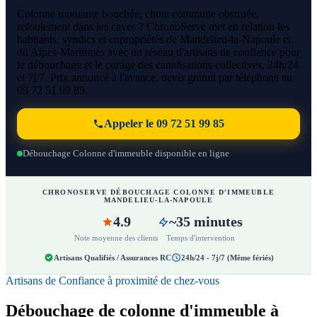
Colonne montante bouchée, chute commune obstruée,
refoulement dans les caves ? ChronoServe met en relation les
habitants, syndics et copropriétés de Mandelieu-la-Napoule et
du Alpes-Maritimes avec un réseau d'artisans de confiance pour
le débouchage et le curage des canalisations collectives, 24h/24
et 7j/7. Prix annoncé à l'avance, devis gratuit par téléphone au
09 72 51 99 85.
Appeler le 09 72 51 99 85
Débouchage Colonne d'immeuble disponible en ligne
CHRONOSERVE DÉBOUCHAGE COLONNE D'IMMEUBLE
MANDELIEU-LA-NAPOULE
4.9
~35 minutes
Note moyenne des clients
Temps d'intervention
Artisans Qualifiés / Assurances RC
24h/24 - 7j/7 (Même fériés)
Artisans de Confiance à proximité de chez-vous
Débouchage de colonne d'immeuble à