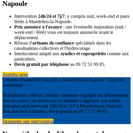
Napoule
Intervention
24h/24 et 7j/7
, y compris nuit, week-end et jours
fériés à Mandelieu-la-Napoule.
Prix annoncé à l'avance
: une éventuelle majoration (nuit /
week-end / férié) vous est toujours annoncée avant le
déplacement.
Réseau d'
artisans de confiance
spécialisés dans les
canalisations collectives et l'hydrocurage.
Interlocuteur adapté aux
syndics et copropriétés
comme aux
particuliers.
Devis gratuit par téléphone
au 09 72 51 99 85.
Appelez nous
Colonne d'immeuble bouchée à Mandelieu-la-Napoule ? Appelez
maintenant
Refoulement collectif, colonne montante engorgée ou débordement
dans les caves : ne laissez pas la situation s'aggraver. Un artisan
spécialisé peut intervenir 24h/24 et 7j/7 à Mandelieu-la-Napoule.
Prix annoncé à l'avance, devis gratuit au 09 72 51 99 85.
Demander une intervention