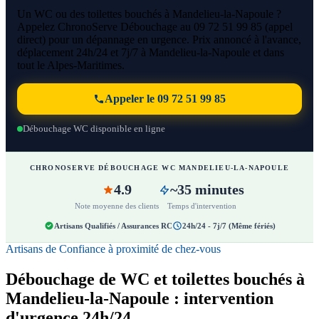
Un WC ou des toilettes bouchés à Mandelieu-la-Napoule ?
Appelez ChronoServe Débouchage au 09 72 51 99 85 (appel
direct) pour un dépannage en urgence. Prix annoncé à l'avance,
déplacement 24h/24 et 7j/7 à Mandelieu-la-Napoule et dans
tout le Alpes-Maritimes.
Appeler le 09 72 51 99 85
Débouchage WC disponible en ligne
CHRONOSERVE DÉBOUCHAGE WC MANDELIEU-LA-NAPOULE
4.9
~35 minutes
Note moyenne des clients
Temps d'intervention
Artisans Qualifiés / Assurances RC
24h/24 - 7j/7 (Même fériés)
Artisans de Confiance à proximité de chez-vous
Débouchage de WC et toilettes bouchés à
Mandelieu-la-Napoule : intervention
d'urgence 24h/24