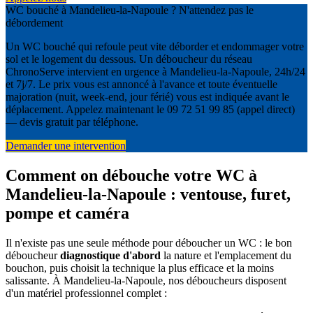
WC bouché à Mandelieu-la-Napoule ? N'attendez pas le
débordement
Un WC bouché qui refoule peut vite déborder et endommager votre
sol et le logement du dessous. Un déboucheur du réseau
ChronoServe intervient en urgence à Mandelieu-la-Napoule, 24h/24
et 7j/7. Le prix vous est annoncé à l'avance et toute éventuelle
majoration (nuit, week-end, jour férié) vous est indiquée avant le
déplacement. Appelez maintenant le 09 72 51 99 85 (appel direct)
— devis gratuit par téléphone.
Demander une intervention
Comment on débouche votre WC à
Mandelieu-la-Napoule : ventouse, furet,
pompe et caméra
Il n'existe pas une seule méthode pour déboucher un WC : le bon
déboucheur
diagnostique d'abord
la nature et l'emplacement du
bouchon, puis choisit la technique la plus efficace et la moins
salissante. À Mandelieu-la-Napoule, nos déboucheurs disposent
d'un matériel professionnel complet :