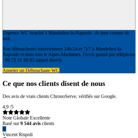
Urgence WC bouché à Mandelieu-la-Napoule, de jour comme de
nuit
Nos déboucheurs interviennent 24h/24 et 7j/7 à Mandelieu-la-
Napoule et dans tout le Alpes-Maritimes. Devis gratuit par téléphone
: 09 72 51 99 85 (appel direct).
Appeler un Débouchage WC
Ce que nos clients disent de nous
Des avis de vrais clients ChronoServe, vérifiés sur Google.
4,9
/5
Note Globale Excellente
Basé sur
9 544 avis
clients
V
Vincent Rispoli