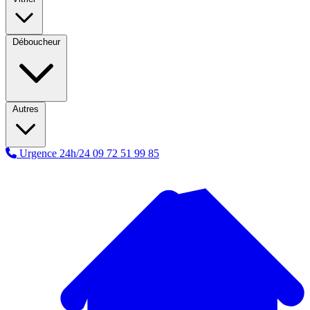
Déboucheur
Autres
Urgence 24h/24
09 72 51 99 85
A