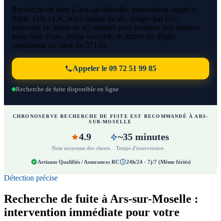
Recherche de fuite à Ars-sur-Moselle, intervention rapide et
fiable. Dès 145€, notre équipe locale, dirigée par Eric,
intervient en moins de 45 minutes pour localiser précisément
toute fuite d’eau, même invisible, et limiter les dégâts
rapidement au cœur du 57130.
Appeler le 09 72 51 99 85
Recherche de fuite disponible en ligne
CHRONOSERVE RECHERCHE DE FUITE EST RECOMMANDÉ À ARS-
SUR-MOSELLE
4.9
~35 minutes
Note moyenne des clients
Temps d'intervention
Artisans Qualifiés / Assurances RC
24h/24 - 7j/7 (Même fériés)
Détection précise
Recherche de fuite à Ars-sur-Moselle :
intervention immédiate pour votre