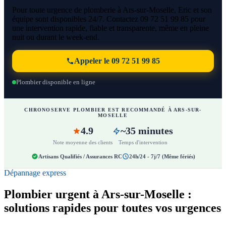
Pour toute urgence de plomberie à Ars-sur-Moselle, Eric et son
équipe sont disponibles 24/7. Contactez 09 72 51 99 85 pour
une intervention rapide, fiable et transparente, même en pleine
nuit ou durant le week-end.
Appeler le 09 72 51 99 85
Plombier disponible en ligne
CHRONOSERVE PLOMBIER EST RECOMMANDÉ À ARS-SUR-
MOSELLE
4.9
~35 minutes
Note moyenne des clients
Temps d'intervention
Artisans Qualifiés / Assurances RC
24h/24 - 7j/7 (Même fériés)
Dépannage express
Plombier urgent à Ars-sur-Moselle :
solutions rapides pour toutes vos urgences