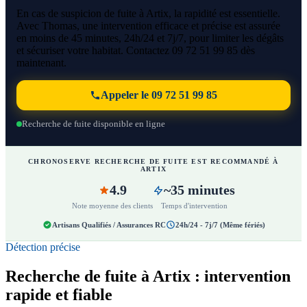
En cas de suspicion de fuite à Artix, la rapidité est essentielle.
Avec Thomas, une intervention efficace et précise est assurée
en moins de 45 minutes, 24h/24 et 7j/7, pour limiter les dégâts
et sécuriser votre habitat. Contactez 09 72 51 99 85 dès
maintenant.
Appeler le 09 72 51 99 85
Recherche de fuite disponible en ligne
CHRONOSERVE RECHERCHE DE FUITE EST RECOMMANDÉ À
ARTIX
4.9
~35 minutes
Note moyenne des clients
Temps d'intervention
Artisans Qualifiés / Assurances RC
24h/24 - 7j/7 (Même fériés)
Détection précise
Recherche de fuite à Artix : intervention
rapide et fiable