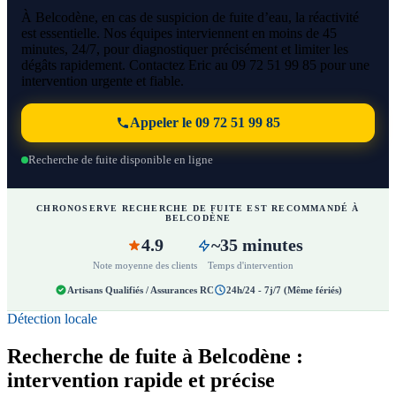
À Belcodène, en cas de suspicion de fuite d’eau, la réactivité
est essentielle. Nos équipes interviennent en moins de 45
minutes, 24/7, pour diagnostiquer précisément et limiter les
dégâts rapidement. Contactez Eric au 09 72 51 99 85 pour une
intervention urgente et fiable.
Appeler le 09 72 51 99 85
Recherche de fuite disponible en ligne
CHRONOSERVE RECHERCHE DE FUITE EST RECOMMANDÉ À
BELCODÈNE
4.9
~35 minutes
Note moyenne des clients
Temps d'intervention
Artisans Qualifiés / Assurances RC
24h/24 - 7j/7 (Même fériés)
Détection locale
Recherche de fuite à Belcodène :
intervention rapide et précise