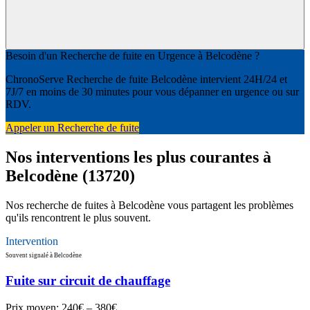
Besoin d'un Recherche de fuite en Urgence à Belcodène ?
ChronoServe Recherche de fuite Belcodène intervient 24H/24 et
7J/7 en moins de 30 minutes pour vous dépanner en urgence ou sur
RDV.
Appeler un Recherche de fuite
Nos interventions les plus courantes à
Belcodène (13720)
Nos recherche de fuites à Belcodène vous partagent les problèmes
qu'ils rencontrent le plus souvent.
Intervention
Souvent signalé à Belcodène
Fuite sur circuit de chauffage
Prix moyen:
240€ – 380€