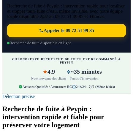
Recherche de fuite à Peypin : intervention rapide pour localiser
et stopper toute fuite d’eau, même invisible, avec notre équipe
locale disponible 24/7 au 09 72 51 99 85 et Thomas.
Appeler le 09 72 51 99 85
Recherche de fuite disponible en ligne
CHRONOSERVE RECHERCHE DE FUITE EST RECOMMANDÉ À
PEYPIN
4.9
~35 minutes
Note moyenne des clients
Temps d'intervention
Artisans Qualifiés / Assurances RC
24h/24 - 7j/7 (Même fériés)
Détection précise
Recherche de fuite à Peypin :
intervention rapide et fiable pour
préserver votre logement