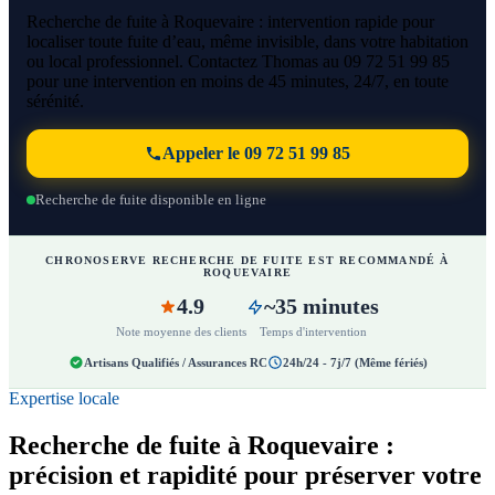
Recherche de fuite à Roquevaire : intervention rapide pour
localiser toute fuite d’eau, même invisible, dans votre habitation
ou local professionnel. Contactez Thomas au 09 72 51 99 85
pour une intervention en moins de 45 minutes, 24/7, en toute
sérénité.
Appeler le 09 72 51 99 85
Recherche de fuite disponible en ligne
CHRONOSERVE RECHERCHE DE FUITE EST RECOMMANDÉ À
ROQUEVAIRE
4.9
~35 minutes
Note moyenne des clients
Temps d'intervention
Artisans Qualifiés / Assurances RC
24h/24 - 7j/7 (Même fériés)
Expertise locale
Recherche de fuite à Roquevaire :
précision et rapidité pour préserver votre