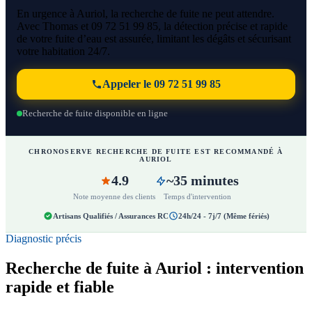
En urgence à Auriol, la recherche de fuite ne peut attendre.
Avec Thomas et 09 72 51 99 85, la détection précise et rapide
de votre fuite d’eau est assurée, limitant les dégâts et sécurisant
votre habitation 24/7.
Appeler le 09 72 51 99 85
Recherche de fuite disponible en ligne
CHRONOSERVE RECHERCHE DE FUITE EST RECOMMANDÉ À
AURIOL
4.9
~35 minutes
Note moyenne des clients
Temps d'intervention
Artisans Qualifiés / Assurances RC
24h/24 - 7j/7 (Même fériés)
Diagnostic précis
Recherche de fuite à Auriol : intervention
rapide et fiable