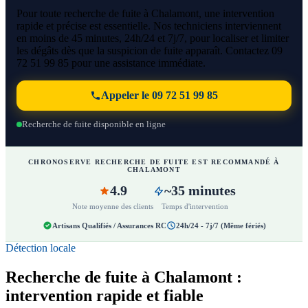
Pour toute recherche de fuite à Chalamont, une intervention
rapide et précise est essentielle. Nos techniciens interviennent
en moins de 45 minutes, 24h/24 et 7j/7, pour localiser et limiter
les dégâts dès que la suspicion de fuite apparaît. Contactez 09
72 51 99 85 pour une assistance immédiate.
Appeler le 09 72 51 99 85
Recherche de fuite disponible en ligne
CHRONOSERVE RECHERCHE DE FUITE EST RECOMMANDÉ À
CHALAMONT
4.9
~35 minutes
Note moyenne des clients
Temps d'intervention
Artisans Qualifiés / Assurances RC
24h/24 - 7j/7 (Même fériés)
Détection locale
Recherche de fuite à Chalamont :
intervention rapide et fiable